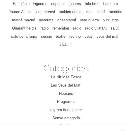
Escolàpies Figueres
esports
figueres
friki time
hardcore
Jaume Alsina
joan ortensi
makina actual
mati
matí
mentida
mercè mayné
novetats
observatori
pere guerra
pubillatge
Quarantine djs
radio
remember
ràdio
ràdio vilafant
salut
saló de la fama
sessió
teatre
techno
veus
veus del matí
vilafant
Categories
La Nit Més Fosca
Les Veus del Matí
Notícies
Programes
rhythm is a dancer
Sense categoria
Tertúlia