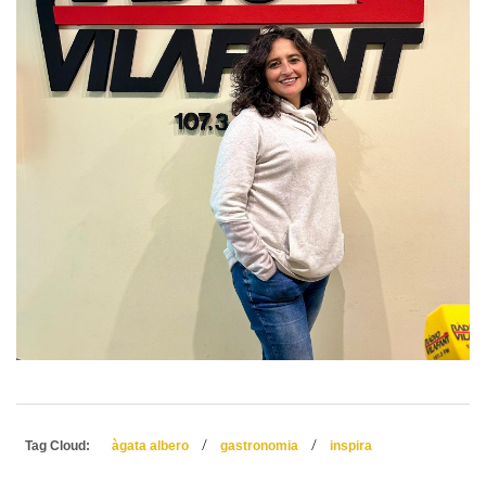
/
/
Tag Cloud:
àgata albero
gastronomia
inspira