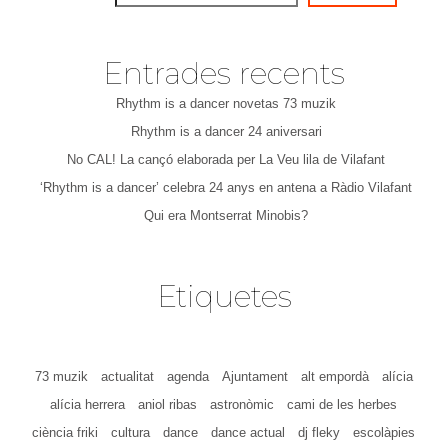
Entrades recents
Rhythm is a dancer novetas 73 muzik
Rhythm is a dancer 24 aniversari
No CAL! La cançó elaborada per La Veu lila de Vilafant
‘Rhythm is a dancer’ celebra 24 anys en antena a Ràdio Vilafant
Qui era Montserrat Minobis?
Etiquetes
73 muzik
actualitat
agenda
Ajuntament
alt empordà
alícia
alícia herrera
aniol ribas
astronòmic
cami de les herbes
ciència friki
cultura
dance
dance actual
dj fleky
escolàpies