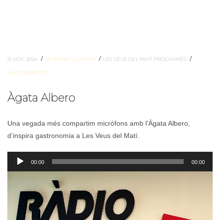
/
/
/
15 NOV. 2024
BY RADIO VILAFANT
LES VEUS DEL MATÍ
PROGRAMES
NO COMMENTS
Àgata Albero
Una vegada més compartim micròfons amb l’Àgata Albero,
d’inspira gastronomia a Les Veus del Matí.
Reproductor
00:00
00:00
d'àudio