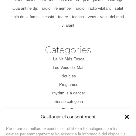
Quarantine djs
radio
remember
ràdio
ràdio vilafant
salut
saló de la fama
sessió
teatre
techno
veus
veus del matí
vilafant
Categories
La Nit Més Fosca
Les Veus del Matí
Notícies
Programes
rhythm is a dancer
Sense categoria
Tertúlia
Gestionar el consentiment
Per oferir les millors experiències, utilitzem tecnologies com les
galetes per emmagatzemar i/o accedir a la informació del dispositiu.