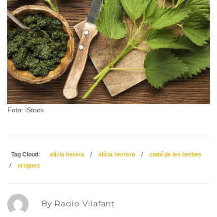
Foto: iStock
/
/
Tag Cloud:
alícia herera
alícia herrera
camí de les herbes
/
ortigues
By Radio Vilafant