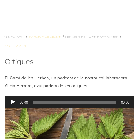
/
/
/
13 NOV. 2024
BY RADIO VILAFANT
LES VEUS DEL MATÍ
PROGRAMES
NO COMMENTS
Ortigues
El Camí de les Herbes, un pòdcast de la nostra col·laboradora,
Alícia Herrera, avui parlem de les ortigues.
Reproductor
00:00
00:00
d'àudio