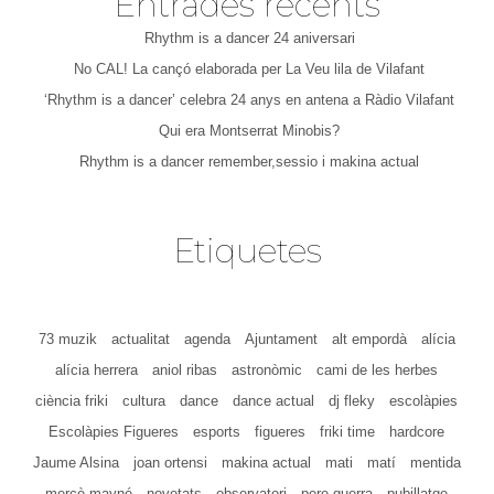
Entrades recents
Rhythm is a dancer 24 aniversari
No CAL! La cançó elaborada per La Veu lila de Vilafant
‘Rhythm is a dancer’ celebra 24 anys en antena a Ràdio Vilafant
Qui era Montserrat Minobis?
Rhythm is a dancer remember,sessio i makina actual
Etiquetes
73 muzik
actualitat
agenda
Ajuntament
alt empordà
alícia
alícia herrera
aniol ribas
astronòmic
cami de les herbes
ciència friki
cultura
dance
dance actual
dj fleky
escolàpies
Escolàpies Figueres
esports
figueres
friki time
hardcore
Jaume Alsina
joan ortensi
makina actual
mati
matí
mentida
mercè mayné
novetats
observatori
pere guerra
pubillatge