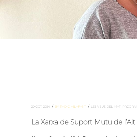
/
/
29 OCT. 2024
BY RADIO VILAFANT
LES VEUS DEL MATÍ
PROGRA
La Xarxa de Suport Mutu de l’A