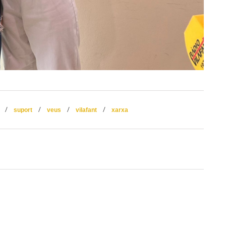
/
/
/
/
suport
veus
vilafant
xarxa