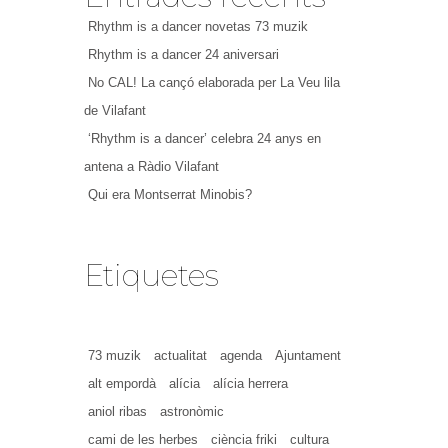
Rhythm is a dancer novetas 73 muzik
Rhythm is a dancer 24 aniversari
No CAL! La cançó elaborada per La Veu lila
de Vilafant
‘Rhythm is a dancer’ celebra 24 anys en
antena a Ràdio Vilafant
Qui era Montserrat Minobis?
Etiquetes
73 muzik
actualitat
agenda
Ajuntament
alt empordà
alícia
alícia herrera
aniol ribas
astronòmic
cami de les herbes
ciència friki
cultura