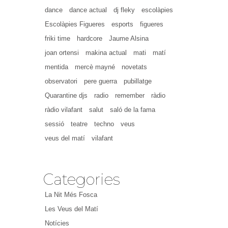
dance
dance actual
dj fleky
escolàpies
Escolàpies Figueres
esports
figueres
friki time
hardcore
Jaume Alsina
joan ortensi
makina actual
mati
matí
mentida
mercè mayné
novetats
observatori
pere guerra
pubillatge
Quarantine djs
radio
remember
ràdio
ràdio vilafant
salut
saló de la fama
sessió
teatre
techno
veus
veus del matí
vilafant
Categories
La Nit Més Fosca
Les Veus del Matí
Notícies