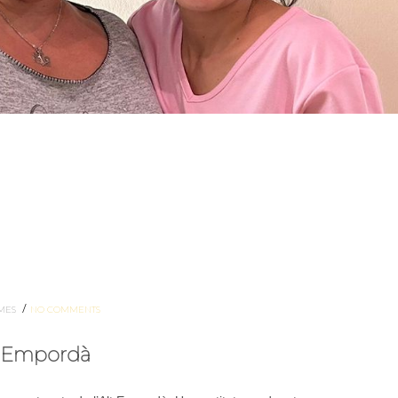
/
MES
NO COMMENTS
lt Empordà