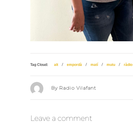
/
/
/
/
Tag Cloud:
alt
empordà
matí
mutu
ràdio
By Radio Vilafant
Leave a comment