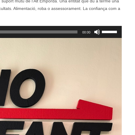
 suport mutu de l’Alt Empordà. Una entitat que du a terme una
icultats. Alimentació, roba o assessorament. La confiança com a
Feu
00:00
servir
les
tecles
de
fletxa
cap
amunt/cap
avall
per
a
incrementar
o
disminuir
el
volum.