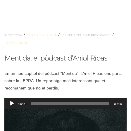
/
/
/
16 OCT. 2024
BY RADIO VILAFANT
LES VEUS DEL MATÍ
PROGRAMES
NO COMMENTS
Mentida, el pòdcast d’Aniol Ribas
En un nou capítol del pòdcast “Mentida”, l’Aniol Ribas ens parla
sobre la LEPRA. Un reportatge molt interessant que et
recomanem que no et perdis.
Reproductor
00:00
00:00
d'àudio