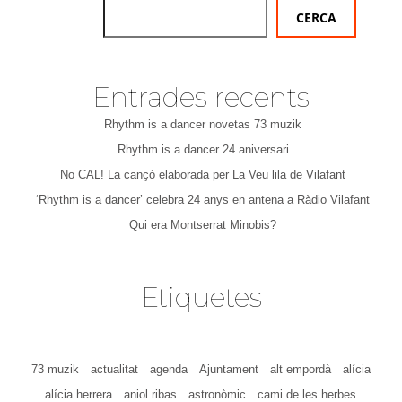
CERCA
Entrades recents
Rhythm is a dancer novetas 73 muzik
Rhythm is a dancer 24 aniversari
No CAL! La cançó elaborada per La Veu lila de Vilafant
‘Rhythm is a dancer’ celebra 24 anys en antena a Ràdio Vilafant
Qui era Montserrat Minobis?
Etiquetes
73 muzik
actualitat
agenda
Ajuntament
alt empordà
alícia
alícia herrera
aniol ribas
astronòmic
cami de les herbes