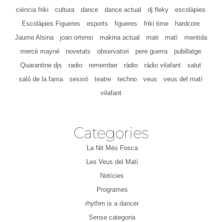
ciència friki
cultura
dance
dance actual
dj fleky
escolàpies
Escolàpies Figueres
esports
figueres
friki time
hardcore
Jaume Alsina
joan ortensi
makina actual
mati
matí
mentida
mercè mayné
novetats
observatori
pere guerra
pubillatge
Quarantine djs
radio
remember
ràdio
ràdio vilafant
salut
saló de la fama
sessió
teatre
techno
veus
veus del matí
vilafant
Categories
La Nit Més Fosca
Les Veus del Matí
Notícies
Programes
rhythm is a dancer
Sense categoria