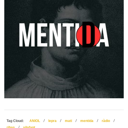
/
/
/
/
/
Tag Cloud:
ANIOL
lepra
mati
mentida
ràdio
/
ribas
vilafant