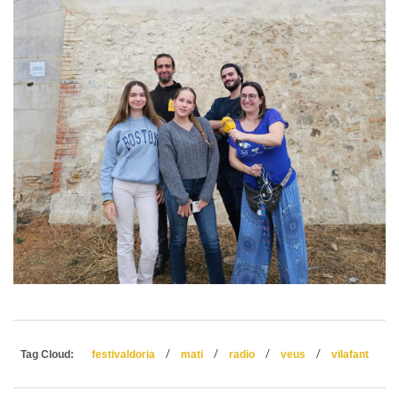
/
/
/
/
Tag Cloud:
festivaldoria
mati
radio
veus
vilafant