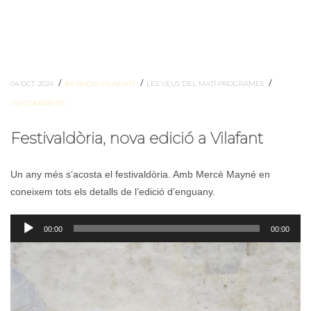
/
/
/
04 OCT. 2024
BY RADIO VILAFANT
LES VEUS DEL MATÍ
PROGRAMES
NO COMMENTS
Festivaldòria, nova edició a Vilafant
Un any més s’acosta el festivaldòria. Amb Mercè Mayné en
coneixem tots els detalls de l’edició d’enguany.
Reproductor
00:00
00:00
d'àudio