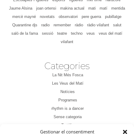
Jaume Alsina
joan ortensi
makina actual
mati
matí
mentida
mercè mayné
novetats
observatori
pere guerra
pubillatge
Quarantine djs
radio
remember
ràdio
ràdio vilafant
salut
saló de la fama
sessió
teatre
techno
veus
veus del matí
vilafant
Categories
La Nit Més Fosca
Les Veus del Matí
Notícies
Programes
rhythm is a dancer
Sense categoria
Tertúlia
Gestionar el consentiment