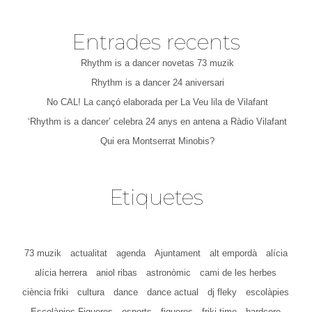
Entrades recents
Rhythm is a dancer novetas 73 muzik
Rhythm is a dancer 24 aniversari
No CAL! La cançó elaborada per La Veu lila de Vilafant
‘Rhythm is a dancer’ celebra 24 anys en antena a Ràdio Vilafant
Qui era Montserrat Minobis?
Etiquetes
73 muzik
actualitat
agenda
Ajuntament
alt empordà
alícia
alícia herrera
aniol ribas
astronòmic
cami de les herbes
ciència friki
cultura
dance
dance actual
dj fleky
escolàpies
Escolàpies Figueres
esports
figueres
friki time
hardcore