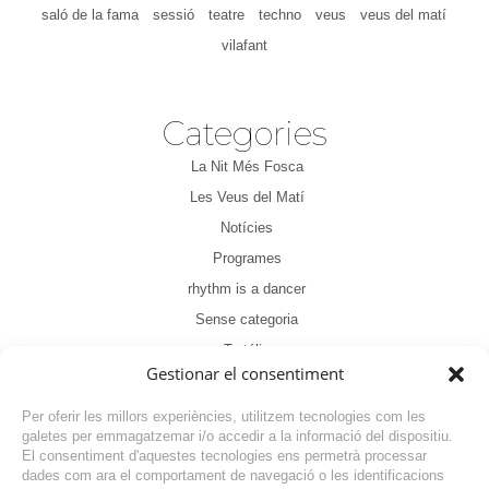
saló de la fama
sessió
teatre
techno
veus
veus del matí
vilafant
Categories
La Nit Més Fosca
Les Veus del Matí
Notícies
Programes
rhythm is a dancer
Sense categoria
Tertúlia
Gestionar el consentiment
Per oferir les millors experiències, utilitzem tecnologies com les
galetes per emmagatzemar i/o accedir a la informació del dispositiu.
El consentiment d'aquestes tecnologies ens permetrà processar
dades com ara el comportament de navegació o les identificacions