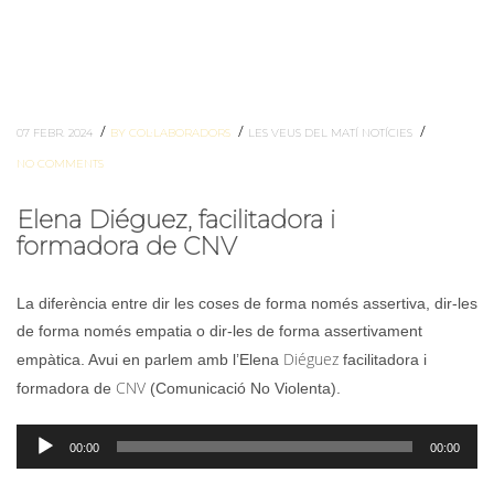
/
/
/
07 FEBR. 2024
BY COL·LABORADORS
LES VEUS DEL MATÍ
NOTÍCIES
NO COMMENTS
Elena Diéguez, facilitadora i
formadora de CNV
La diferència entre dir les coses de forma només assertiva, dir-les
de forma només empatia o dir-les de forma assertivament
Diéguez
empàtica. Avui en parlem amb l’Elena
facilitadora i
CNV
formadora de
(Comunicació No Violenta).
Reproductor
00:00
00:00
d'àudio