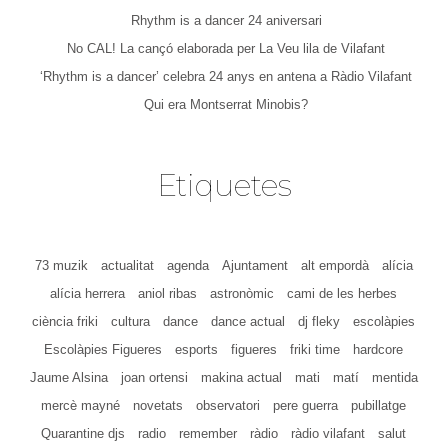
Rhythm is a dancer 24 aniversari
No CAL! La cançó elaborada per La Veu lila de Vilafant
‘Rhythm is a dancer’ celebra 24 anys en antena a Ràdio Vilafant
Qui era Montserrat Minobis?
Etiquetes
73 muzik
actualitat
agenda
Ajuntament
alt empordà
alícia
alícia herrera
aniol ribas
astronòmic
cami de les herbes
ciència friki
cultura
dance
dance actual
dj fleky
escolàpies
Escolàpies Figueres
esports
figueres
friki time
hardcore
Jaume Alsina
joan ortensi
makina actual
mati
matí
mentida
mercè mayné
novetats
observatori
pere guerra
pubillatge
Quarantine djs
radio
remember
ràdio
ràdio vilafant
salut