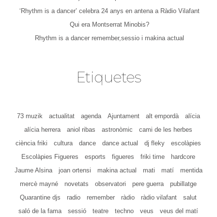
‘Rhythm is a dancer’ celebra 24 anys en antena a Ràdio Vilafant
Qui era Montserrat Minobis?
Rhythm is a dancer remember,sessio i makina actual
Etiquetes
73 muzik
actualitat
agenda
Ajuntament
alt empordà
alícia
alícia herrera
aniol ribas
astronòmic
cami de les herbes
ciència friki
cultura
dance
dance actual
dj fleky
escolàpies
Escolàpies Figueres
esports
figueres
friki time
hardcore
Jaume Alsina
joan ortensi
makina actual
mati
matí
mentida
mercè mayné
novetats
observatori
pere guerra
pubillatge
Quarantine djs
radio
remember
ràdio
ràdio vilafant
salut
saló de la fama
sessió
teatre
techno
veus
veus del matí