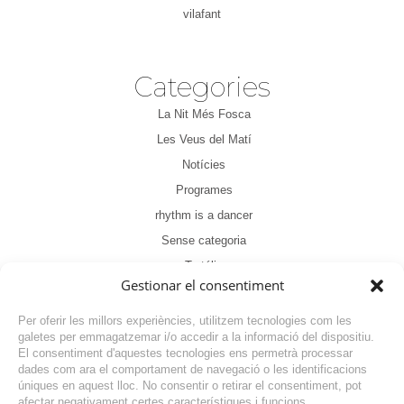
vilafant
Categories
La Nit Més Fosca
Les Veus del Matí
Notícies
Programes
rhythm is a dancer
Sense categoria
Tertúlia
Gestionar el consentiment
Per oferir les millors experiències, utilitzem tecnologies com les
galetes per emmagatzemar i/o accedir a la informació del dispositiu.
El consentiment d'aquestes tecnologies ens permetrà processar
dades com ara el comportament de navegació o les identificacions
NOTÍCIA ANTERIOR
úniques en aquest lloc. No consentir o retirar el consentiment, pot
afectar negativament certes característiques i funcions.
NOTÍCIA SEGÜENT