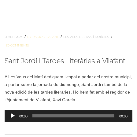
/
/
/
21 ABR. 2023
BY RADIO VILAFANT
LES VEUS DEL MATÍ
NOTÍCIES
NO COMMENTS
Sant Jordi i Tardes Literàries a Vilafant
A Les Veus del Matí dediquem l’espai a parlar del nostre municipi,
a parlar sobre la jornada de diumenge, Sant Jordi i també de la
nova edició de les tardes literàries. Ho hem fet amb el regidor de
l’Ajuntament de Vilafant, Xavi García.
Reproductor
00:00
00:00
d'àudio