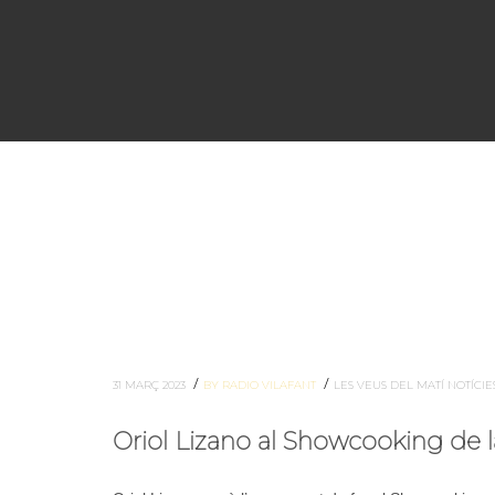
/
/
31 MARÇ 2023
BY RADIO VILAFANT
LES VEUS DEL MATÍ
NOTÍCIE
Oriol Lizano al Showcooking de la