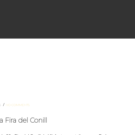
/
S
NO COMMENTS
 Fira del Conill