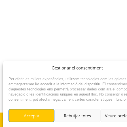
Gestionar el consentiment
Per oferir les millors experiències, utilitzem tecnologies com les galetes
emmagatzemar i/o accedir a la informació del dispositiu. El consentime
d'aquestes tecnologies ens permetrà processar dades com ara el comp
navegació o les identificacions úniques en aquest lloc. No consentir o ret
consentiment, pot afectar negativament certes característiques i funcio
NOTÍCIA ANTERIOR
Accepta
Rebutjar totes
Veure pref
© RADIO VILAFANT 2024