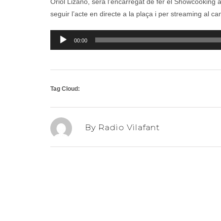
Oriol Lizano, serà l’encarregat de fer el Showcooking 
seguir l’acte en directe a la plaça i per streaming al c
Reproductor
00:00
d'àudio
Tag Cloud:
By Radio Vilafant