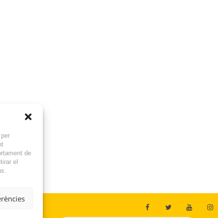
 per
nt
ortament de
irar el
ns.
erències