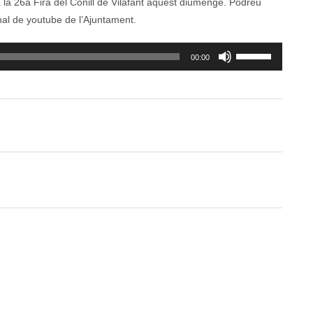
a la 26a Fira del Conill de Vilafant aquest diumenge. Podreu
anal de youtube de l’Ajuntament.
Feu
00:00
servir
les
tecles
de
fletxa
cap
amunt/cap
avall
per
a
incrementar
o
disminuir
el
volum.