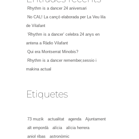
Rhythm is a dancer 24 aniversari
No CAL! La cançó elaborada per La Veu lila
de Vilafant
‘Rhythm is a dancer’ celebra 24 anys en
antena a Ràdio Vilafant
Qui era Montserrat Minobis?
Rhythm is a dancer remember,sessio i
makina actual
Etiquetes
73 muzik
actualitat
agenda
Ajuntament
alt empordà
alícia
alícia herrera
aniol ribas
astronòmic