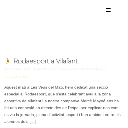
zona esportiva
Etiqueta:
Rodaesport a Vilafant
/
/
/
12 MAIG 2025
BY RADIO VILAFANT
LES VEUS DEL MATÍ
NOTÍCIES
NO COMMENTS
Aquest matí a Les Veus del Matí, hem dedicat una secció
especial al Rodaesport, que s’està celebrant avui a la zona
esportiva de Vilafant.La nostra companya Mercè Mayné ens ha
fet una connexió en directe des de l’espai per explicar-nos com
es viu la jornada, plena d’activitat, esport i bon ambient entre els
alumnes dels […]