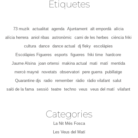
Etiquetes
73 muzik
actualitat
agenda
Ajuntament
alt empordà
alícia
alícia herrera
aniol ribas
astronòmic
cami de les herbes
ciència friki
cultura
dance
dance actual
dj fleky
escolàpies
Escolàpies Figueres
esports
figueres
friki time
hardcore
Jaume Alsina
joan ortensi
makina actual
mati
matí
mentida
mercè mayné
novetats
observatori
pere guerra
pubillatge
Quarantine djs
radio
remember
ràdio
ràdio vilafant
salut
saló de la fama
sessió
teatre
techno
veus
veus del matí
vilafant
Categories
La Nit Més Fosca
Les Veus del Matí