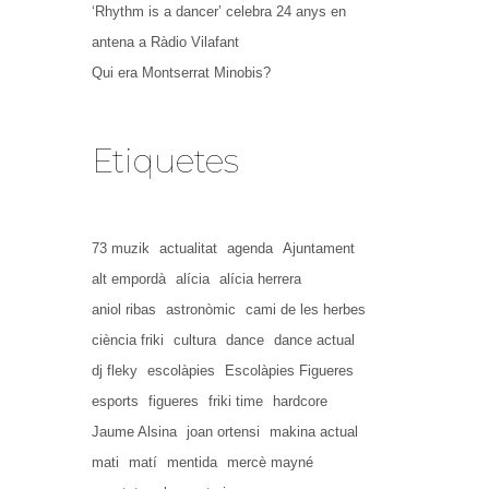
‘Rhythm is a dancer’ celebra 24 anys en
antena a Ràdio Vilafant
Qui era Montserrat Minobis?
Etiquetes
73 muzik
actualitat
agenda
Ajuntament
alt empordà
alícia
alícia herrera
aniol ribas
astronòmic
cami de les herbes
ciència friki
cultura
dance
dance actual
dj fleky
escolàpies
Escolàpies Figueres
esports
figueres
friki time
hardcore
Jaume Alsina
joan ortensi
makina actual
mati
matí
mentida
mercè mayné