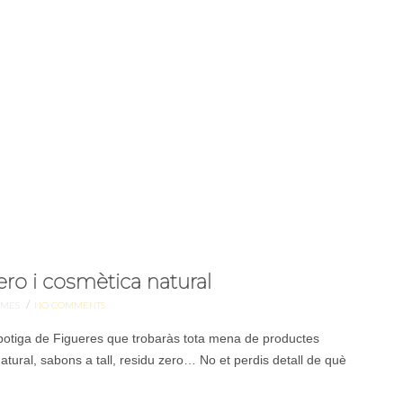
ero i cosmètica natural
/
AMES
NO COMMENTS
o-botiga de Figueres que trobaràs tota mena de productes
natural, sabons a tall, residu zero… No et perdis detall de què