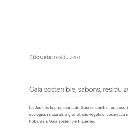
residu zero
Etiqueta:
Gaia sostenible, sabons, residu z
/
/
06 NOV. 2024
BY RADIO VILAFANT
LES VEUS DEL MATÍ
PROGR
La Judit és la propietària de Gaia sostenible, una ec
ecològics i naturals a granel, olis vegetals, cosmètica 
trobaràs a Gaia sostenible Figueres.