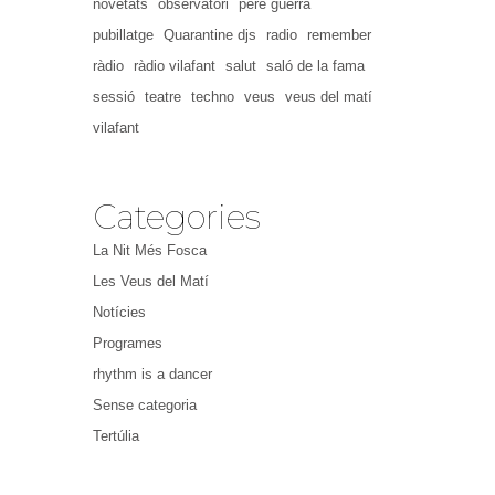
novetats
observatori
pere guerra
pubillatge
Quarantine djs
radio
remember
ràdio
ràdio vilafant
salut
saló de la fama
sessió
teatre
techno
veus
veus del matí
vilafant
Categories
La Nit Més Fosca
Les Veus del Matí
Notícies
Programes
rhythm is a dancer
Sense categoria
Tertúlia