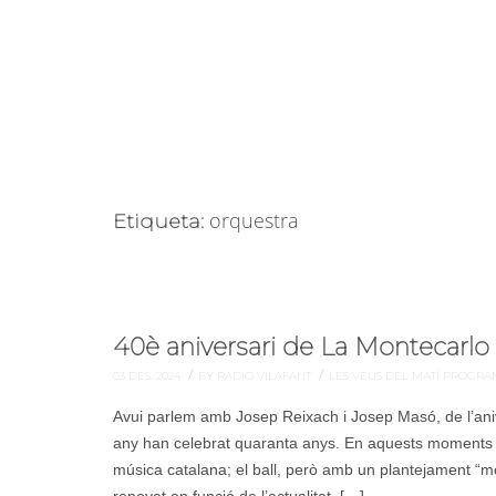
orquestra
Etiqueta:
40è aniversari de La Montecarlo
/
/
03 DES. 2024
BY RADIO VILAFANT
LES VEUS DEL MATÍ
PROGRA
Avui parlem amb Josep Reixach i Josep Masó, de l’ani
any han celebrat quaranta anys. En aquests moments of
música catalana; el ball, però amb un plantejament “mo