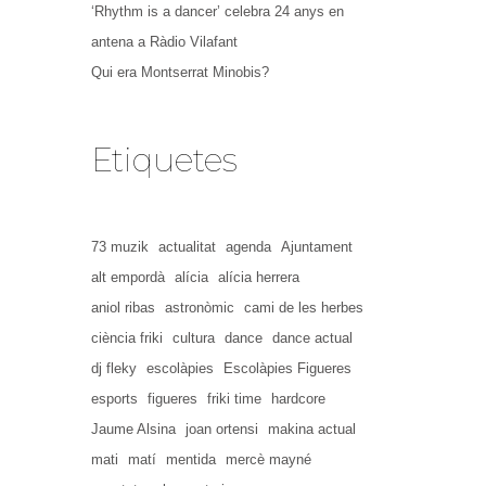
‘Rhythm is a dancer’ celebra 24 anys en
antena a Ràdio Vilafant
Qui era Montserrat Minobis?
Etiquetes
73 muzik
actualitat
agenda
Ajuntament
alt empordà
alícia
alícia herrera
aniol ribas
astronòmic
cami de les herbes
ciència friki
cultura
dance
dance actual
dj fleky
escolàpies
Escolàpies Figueres
esports
figueres
friki time
hardcore
Jaume Alsina
joan ortensi
makina actual
mati
matí
mentida
mercè mayné