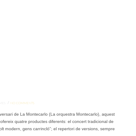
/
MES
NO COMMENTS
versari de La Montecarlo (La orquestra Montecarlo), aquest
ereix quatre productes diferents: el concert tradicional de
lt modern, gens carrincló”; el repertori de versions, sempre