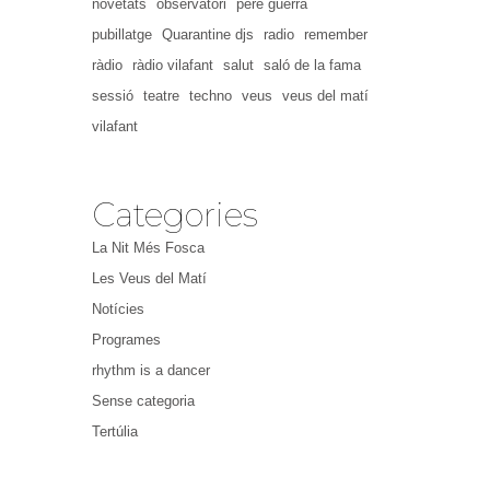
novetats
observatori
pere guerra
pubillatge
Quarantine djs
radio
remember
ràdio
ràdio vilafant
salut
saló de la fama
sessió
teatre
techno
veus
veus del matí
vilafant
Categories
La Nit Més Fosca
Les Veus del Matí
Notícies
Programes
rhythm is a dancer
Sense categoria
Tertúlia