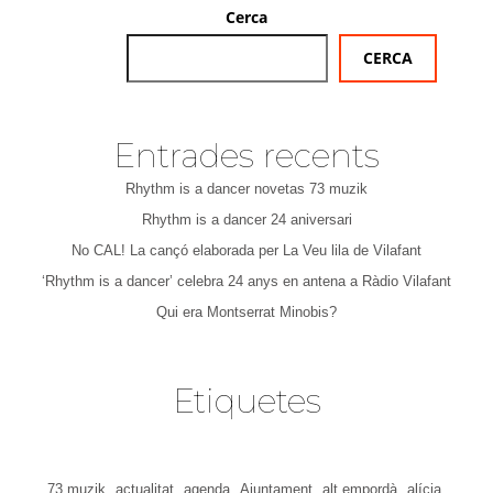
Cerca
CERCA
Entrades recents
Rhythm is a dancer novetas 73 muzik
Rhythm is a dancer 24 aniversari
No CAL! La cançó elaborada per La Veu lila de Vilafant
‘Rhythm is a dancer’ celebra 24 anys en antena a Ràdio Vilafant
Qui era Montserrat Minobis?
Etiquetes
73 muzik
actualitat
agenda
Ajuntament
alt empordà
alícia