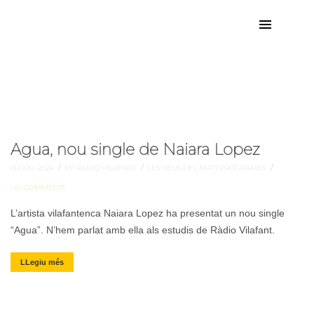
Naiara Lopez
Etiqueta:
Agua, nou single de Naiara Lopez
/
/
/
13 NOV. 2024
BY RADIO VILAFANT
LES VEUS DEL MATÍ
PROGRAMES
NO COMMENTS
L’artista vilafantenca Naiara Lopez ha presentat un nou single
“Agua”. N’hem parlat amb ella als estudis de Ràdio Vilafant.
LLegiu més