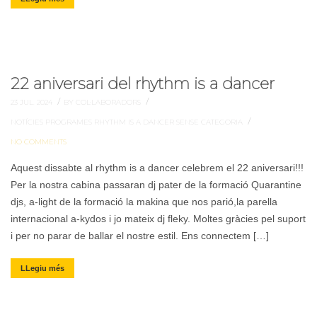
22 aniversari del rhythm is a dancer
/
/
23 JUL. 2024
BY COL·LABORADORS
/
NOTÍCIES
PROGRAMES
RHYTHM IS A DANCER
SENSE CATEGORIA
NO COMMENTS
Aquest dissabte al rhythm is a dancer celebrem el 22 aniversari!!!
Per la nostra cabina passaran dj pater de la formació Quarantine
djs, a-light de la formació la makina que nos parió,la parella
internacional a-kydos i jo mateix dj fleky. Moltes gràcies pel suport
i per no parar de ballar el nostre estil. Ens connectem […]
LLegiu més