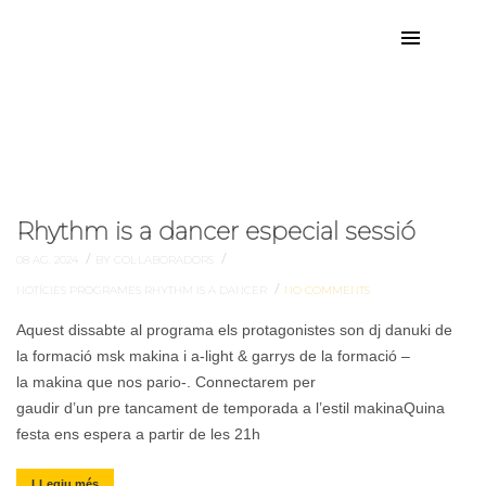
makina
Etiqueta:
Rhythm is a dancer especial sessió
/
/
08 AG. 2024
BY COL·LABORADORS
/
NOTÍCIES
PROGRAMES
RHYTHM IS A DANCER
NO COMMENTS
Aquest dissabte al programa els protagonistes son dj danuki de
la formació msk makina i a-light & garrys de la formació –
la makina que nos pario-. Connectarem per
gaudir d’un pre tancament de temporada a l’estil makinaQuina
festa ens espera a partir de les 21h
LLegiu més