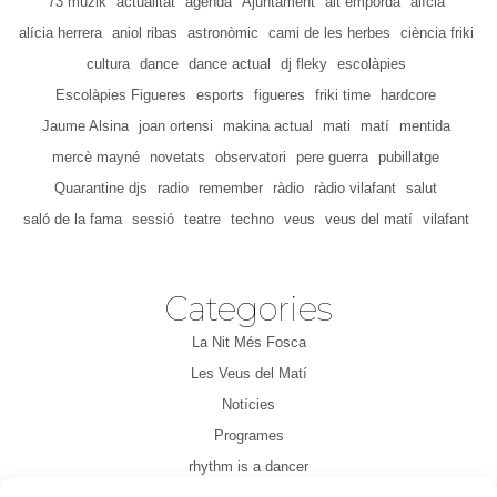
73 muzik
actualitat
agenda
Ajuntament
alt empordà
alícia
alícia herrera
aniol ribas
astronòmic
cami de les herbes
ciència friki
cultura
dance
dance actual
dj fleky
escolàpies
Escolàpies Figueres
esports
figueres
friki time
hardcore
Jaume Alsina
joan ortensi
makina actual
mati
matí
mentida
mercè mayné
novetats
observatori
pere guerra
pubillatge
Quarantine djs
radio
remember
ràdio
ràdio vilafant
salut
saló de la fama
sessió
teatre
techno
veus
veus del matí
vilafant
Categories
La Nit Més Fosca
Les Veus del Matí
Notícies
Programes
rhythm is a dancer