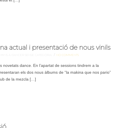
esta et […]
a actual i presentació de nous vinils
/
HM IS A DANCER
SENSE CATEGORIA
NO COMMENTS
s novetats dance. En l’apartat de sessions tindrem a la
 presentaran els dos nous àlbums de “la makina que nos pario”
club de la mezcla […]
sió