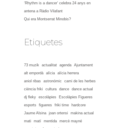
‘Rhythm is a dancer’ celebra 24 anys en
antena a Ràdio Vilafant
Qui era Montserrat Minobis?
Etiquetes
73 muzik
actualitat
agenda
Ajuntament
alt empordà
alícia
alícia herrera
aniol ribas
astronòmic
cami de les herbes
ciència friki
cultura
dance
dance actual
dj fleky
escolàpies
Escolàpies Figueres
esports
figueres
friki time
hardcore
Jaume Alsina
joan ortensi
makina actual
mati
matí
mentida
mercè mayné