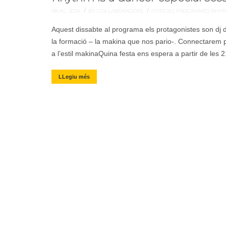
/
/
08 AG. 2024
BY COL·LABORADORS
NOTÍCIES
PROGRAMES
RHYT
Aquest dissabte al programa els protagonistes son dj d
la formació – la makina que nos pario-. Connectarem
a l’estil makinaQuina festa ens espera a partir de les 
LLegiu més