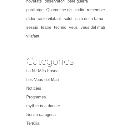
novetats
observatori
pere guerra
pubillatge
Quarantine djs
radio
remember
ràdio
ràdio vilafant
salut
saló de la fama
sessió
teatre
techno
veus
veus del matí
vilafant
Categories
La Nit Més Fosca
Les Veus del Matí
Notícies
Programes
rhythm is a dancer
Sense categoria
Tertúlia