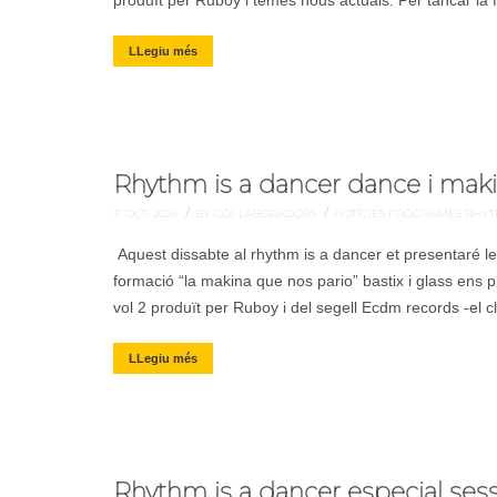
produït per Ruboy i temes nous actuals. Per tancar la f
LLegiu més
Rhythm is a dancer dance i makin
/
/
31 OCT. 2024
BY COL·LABORADORS
NOTÍCIES
PROGRAMES
RHYT
Aquest dissabte al rhythm is a dancer et presentaré le
formació “la makina que nos pario” bastix i glass ens
vol 2 produït per Ruboy i del segell Ecdm records -el 
LLegiu més
Rhythm is a dancer especial ses