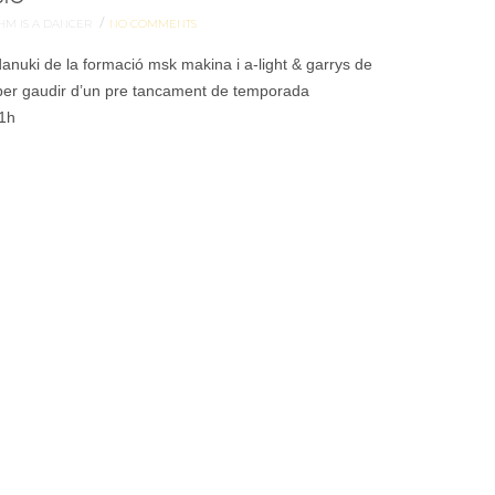
/
HM IS A DANCER
NO COMMENTS
anuki de la formació msk makina i a-light & garrys de
 per gaudir d’un pre tancament de temporada
21h