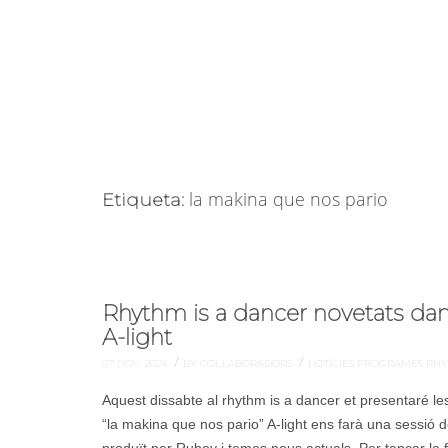
la makina que nos pario
Etiqueta:
Rhythm is a dancer novetats dan
A-light
/
/
07 NOV. 2024
BY COL·LABORADORS
NOTÍCIES
PROGRAMES
RHY
Aquest dissabte al rhythm is a dancer et presentaré le
“la makina que nos pario” A-light ens farà una sessió 