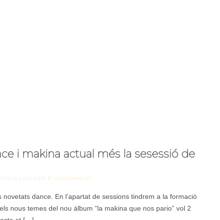
ce i makina actual més la sesessió de
/
THM IS A DANCER
NO COMMENTS
s novetats dance. En l’apartat de sessions tindrem a la formació
dels nous temes del nou àlbum “la makina que nos pario” vol 2