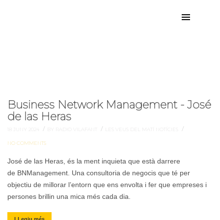
jose
Etiqueta:
Business Network Management - José
de las Heras
/
/
/
18 JUNY 2024
BY RADIO VILAFANT
LES VEUS DEL MATÍ
NOTÍCIES
NO COMMENTS
José de las Heras, és la ment inquieta que està darrere
de BNManagement. Una consultoria de negocis que té per
objectiu de millorar l’entorn que ens envolta i fer que empreses i
persones brillin una mica més cada dia.
LLegiu més