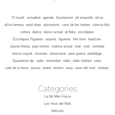
73 muzik
actualitat
agenda
Ajuntament
alt empordà
alícia
alícia herrera
aniol ribas
astronòmic
cami de les herbes
ciència friki
cultura
dance
dance actual
dj fleky
escolàpies
Escolàpies Figueres
esports
figueres
friki time
hardcore
Jaume Alsina
joan ortensi
makina actual
mati
matí
mentida
mercè mayné
novetats
observatori
pere guerra
pubillatge
Quarantine djs
radio
remember
ràdio
ràdio vilafant
salut
saló de la fama
sessió
teatre
techno
veus
veus del matí
vilafant
Categories
La Nit Més Fosca
Les Veus del Matí
Notícies