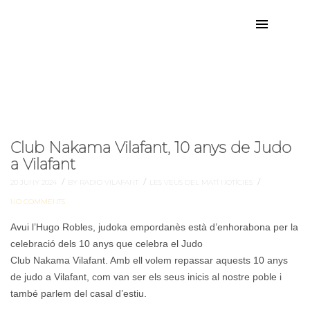
hugo
Etiqueta:
Club Nakama Vilafant, 10 anys de Judo
a Vilafant
/
/
/
20 JUNY 2024
BY RADIO VILAFANT
LES VEUS DEL MATÍ
NOTÍCIES
NO COMMENTS
Avui l’Hugo Robles, judoka empordanès està d’enhorabona per la
celebració dels 10 anys que celebra el Judo
Club Nakama Vilafant. Amb ell volem repassar aquests 10 anys
de judo a Vilafant, com van ser els seus inicis al nostre poble i
també parlem del casal d’estiu.