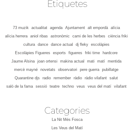
Etiquetes
73 muzik
actualitat
agenda
Ajuntament
alt empordà
alícia
alícia herrera
aniol ribas
astronòmic
cami de les herbes
ciència friki
cultura
dance
dance actual
dj fleky
escolàpies
Escolàpies Figueres
esports
figueres
friki time
hardcore
Jaume Alsina
joan ortensi
makina actual
mati
matí
mentida
mercè mayné
novetats
observatori
pere guerra
pubillatge
Quarantine djs
radio
remember
ràdio
ràdio vilafant
salut
saló de la fama
sessió
teatre
techno
veus
veus del matí
vilafant
Categories
La Nit Més Fosca
Les Veus del Matí