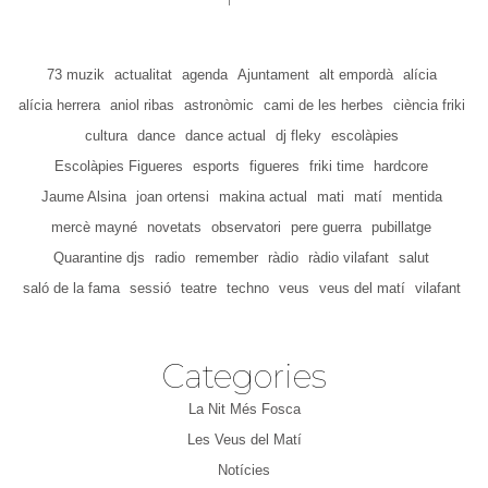
73 muzik
actualitat
agenda
Ajuntament
alt empordà
alícia
alícia herrera
aniol ribas
astronòmic
cami de les herbes
ciència friki
cultura
dance
dance actual
dj fleky
escolàpies
Escolàpies Figueres
esports
figueres
friki time
hardcore
Jaume Alsina
joan ortensi
makina actual
mati
matí
mentida
mercè mayné
novetats
observatori
pere guerra
pubillatge
Quarantine djs
radio
remember
ràdio
ràdio vilafant
salut
saló de la fama
sessió
teatre
techno
veus
veus del matí
vilafant
Categories
La Nit Més Fosca
Les Veus del Matí
Notícies