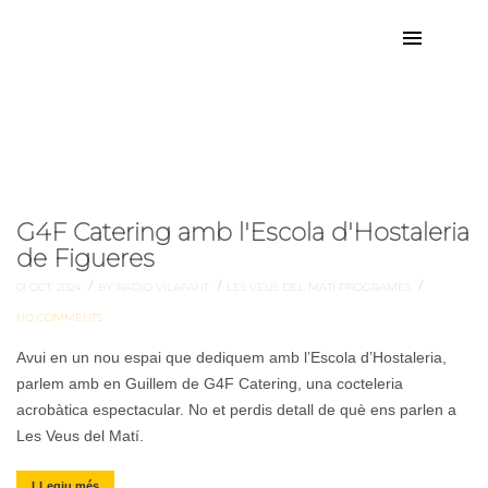
g4f
Etiqueta:
G4F Catering amb l'Escola d'Hostaleria
de Figueres
/
/
/
01 OCT. 2024
BY RADIO VILAFANT
LES VEUS DEL MATÍ
PROGRAMES
NO COMMENTS
Avui en un nou espai que dediquem amb l’Escola d’Hostaleria,
parlem amb en Guillem de G4F Catering, una cocteleria
acrobàtica espectacular. No et perdis detall de què ens parlen a
Les Veus del Matí.
LLegiu més