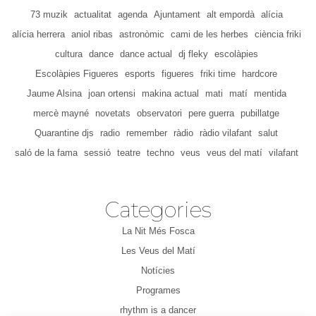
73 muzik
actualitat
agenda
Ajuntament
alt empordà
alícia
alícia herrera
aniol ribas
astronòmic
cami de les herbes
ciència friki
cultura
dance
dance actual
dj fleky
escolàpies
Escolàpies Figueres
esports
figueres
friki time
hardcore
Jaume Alsina
joan ortensi
makina actual
mati
matí
mentida
mercè mayné
novetats
observatori
pere guerra
pubillatge
Quarantine djs
radio
remember
ràdio
ràdio vilafant
salut
saló de la fama
sessió
teatre
techno
veus
veus del matí
vilafant
Categories
La Nit Més Fosca
Les Veus del Matí
Notícies
Programes
rhythm is a dancer