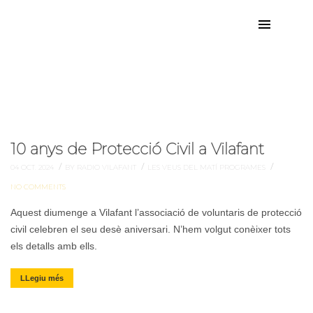
civil
Etiqueta:
10 anys de Protecció Civil a Vilafant
/
/
/
04 OCT. 2024
BY RADIO VILAFANT
LES VEUS DEL MATÍ
PROGRAMES
NO COMMENTS
Aquest diumenge a Vilafant l’associació de voluntaris de protecció
civil celebren el seu desè aniversari. N’hem volgut conèixer tots
els detalls amb ells.
LLegiu més