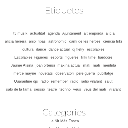
Etiquetes
73 muzik
actualitat
agenda
Ajuntament
alt empordà
alícia
alícia herrera
aniol ribas
astronòmic
cami de les herbes
ciència friki
cultura
dance
dance actual
dj fleky
escolàpies
Escolàpies Figueres
esports
figueres
friki time
hardcore
Jaume Alsina
joan ortensi
makina actual
mati
matí
mentida
mercè mayné
novetats
observatori
pere guerra
pubillatge
Quarantine djs
radio
remember
ràdio
ràdio vilafant
salut
saló de la fama
sessió
teatre
techno
veus
veus del matí
vilafant
Categories
La Nit Més Fosca