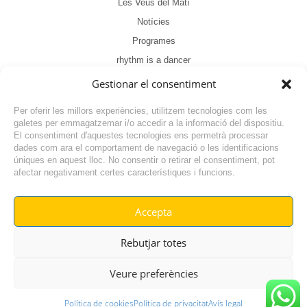
Les Veus del Matí
Notícies
Programes
rhythm is a dancer
Sense categoria
Gestionar el consentiment
Tertúlia
Per oferir les millors experiències, utilitzem tecnologies com les
galetes per emmagatzemar i/o accedir a la informació del dispositiu.
El consentiment d'aquestes tecnologies ens permetrà processar
dades com ara el comportament de navegació o les identificacions
úniques en aquest lloc. No consentir o retirar el consentiment, pot
afectar negativament certes característiques i funcions.
Accepta
© RADIO VILAFANT 2024
|
|
Rebutjar totes
POLÍTICA DE COOKIES
AVÍS LEGAL
POLÍTICA DE PRIVACITAT
Veure preferències
Política de cookies
Política de privacitat
Avís legal