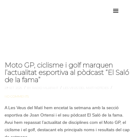
Ciclisme
Etiqueta:
Moto GP, ciclisme i golf marquen
l’actualitat esportiva al pòdcast “El Saló
de la fama”
/
/
/
29 SET. 2025
BY RADIO VILAFANT
LES VEUS DEL MATÍ
NOTÍCIES
NO COMMENTS
A Les Veus del Matí hem encetat la setmana amb la secció
esportiva de Joan Ortensi i el seu pòdcast El Saló de la fama.
Avui hem repassat l’actualitat de disciplines com el Moto GP, el
ciclisme i el golf, destacant els principals noms i resultats del cap