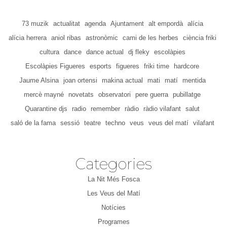
73 muzik
actualitat
agenda
Ajuntament
alt empordà
alícia
alícia herrera
aniol ribas
astronòmic
cami de les herbes
ciència friki
cultura
dance
dance actual
dj fleky
escolàpies
Escolàpies Figueres
esports
figueres
friki time
hardcore
Jaume Alsina
joan ortensi
makina actual
mati
matí
mentida
mercè mayné
novetats
observatori
pere guerra
pubillatge
Quarantine djs
radio
remember
ràdio
ràdio vilafant
salut
saló de la fama
sessió
teatre
techno
veus
veus del matí
vilafant
Categories
La Nit Més Fosca
Les Veus del Matí
Notícies
Programes