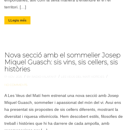
empordanès, així com la seva manera d’entendre el vi i el
territori. […]
LLegiu més
Nova secció amb el sommelier Josep
Miquel Guasch: sis vins, sis cellers, sis
històries
/
/
/
17 NOV. 2025
BY RADIO VILAFANT
LES VEUS DEL MATÍ
NOTÍCIES
NO COMMENTS
A Les Veus del Matí hem estrenat una nova secció amb Josep
Miquel Guasch, sommelier i apassionat del món del vi. Avui ens
ha presentat sis propostes de sis cellers diferents, mostrant la
diversitat i riquesa vitivinícola. Hem descobert estils, filosofies de
treball i històries que hi ha darrere de cada ampolla, amb