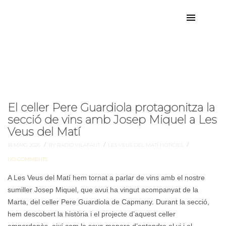
celler
Etiqueta:
El celler Pere Guardiola protagonitza la
secció de vins amb Josep Miquel a Les
Veus del Matí
/
/
/
18 MAIG 2026
BY RADIO VILAFANT
LES VEUS DEL MATÍ
NOTÍCIES
NO COMMENTS
A Les Veus del Matí hem tornat a parlar de vins amb el nostre
sumiller Josep Miquel, que avui ha vingut acompanyat de la
Marta, del celler Pere Guardiola de Capmany. Durant la secció,
hem descobert la història i el projecte d’aquest celler