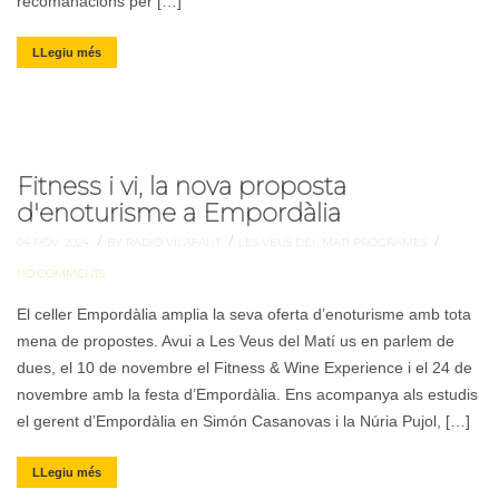
recomanacions per […]
LLegiu més
Fitness i vi, la nova proposta
d'enoturisme a Empordàlia
/
/
/
04 NOV. 2024
BY RADIO VILAFANT
LES VEUS DEL MATÍ
PROGRAMES
NO COMMENTS
El celler Empordàlia amplia la seva oferta d’enoturisme amb tota
mena de propostes. Avui a Les Veus del Matí us en parlem de
dues, el 10 de novembre el Fitness & Wine Experience i el 24 de
novembre amb la festa d’Empordàlia. Ens acompanya als estudis
el gerent d’Empordàlia en Simón Casanovas i la Núria Pujol, […]
LLegiu més