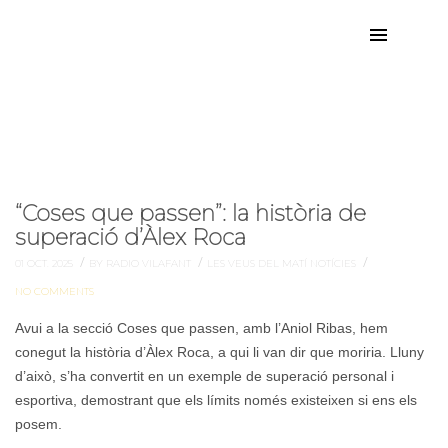
Àlex Roca
Etiqueta:
“Coses que passen”: la història de
superació d’Àlex Roca
/
/
/
01 OCT. 2025
BY RADIO VILAFANT
LES VEUS DEL MATÍ
NOTÍCIES
NO COMMENTS
Avui a la secció Coses que passen, amb l’Aniol Ribas, hem
conegut la història d’Àlex Roca, a qui li van dir que moriria. Lluny
d’això, s’ha convertit en un exemple de superació personal i
esportiva, demostrant que els límits només existeixen si ens els
posem.