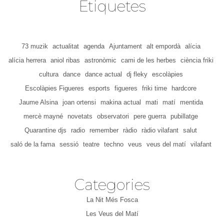
Etiquetes
73 muzik
actualitat
agenda
Ajuntament
alt empordà
alícia
alícia herrera
aniol ribas
astronòmic
cami de les herbes
ciència friki
cultura
dance
dance actual
dj fleky
escolàpies
Escolàpies Figueres
esports
figueres
friki time
hardcore
Jaume Alsina
joan ortensi
makina actual
mati
matí
mentida
mercè mayné
novetats
observatori
pere guerra
pubillatge
Quarantine djs
radio
remember
ràdio
ràdio vilafant
salut
saló de la fama
sessió
teatre
techno
veus
veus del matí
vilafant
Categories
La Nit Més Fosca
Les Veus del Matí