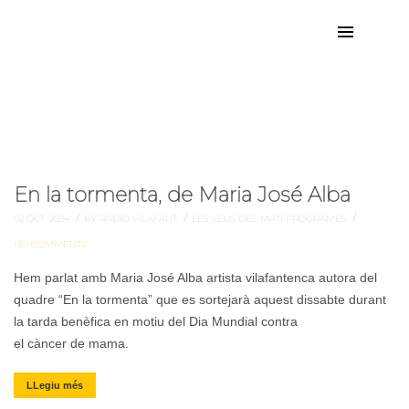
alba
Etiqueta:
En la tormenta, de Maria José Alba
/
/
/
02 OCT. 2024
BY RADIO VILAFANT
LES VEUS DEL MATÍ
PROGRAMES
NO COMMENTS
Hem parlat amb Maria José Alba artista vilafantenca autora del
quadre “En la tormenta” que es sortejarà aquest dissabte durant
la tarda benèfica en motiu del Dia Mundial contra
el càncer de mama.
LLegiu més