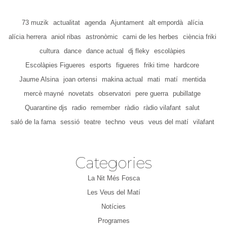
73 muzik
actualitat
agenda
Ajuntament
alt empordà
alícia
alícia herrera
aniol ribas
astronòmic
cami de les herbes
ciència friki
cultura
dance
dance actual
dj fleky
escolàpies
Escolàpies Figueres
esports
figueres
friki time
hardcore
Jaume Alsina
joan ortensi
makina actual
mati
matí
mentida
mercè mayné
novetats
observatori
pere guerra
pubillatge
Quarantine djs
radio
remember
ràdio
ràdio vilafant
salut
saló de la fama
sessió
teatre
techno
veus
veus del matí
vilafant
Categories
La Nit Més Fosca
Les Veus del Matí
Notícies
Programes