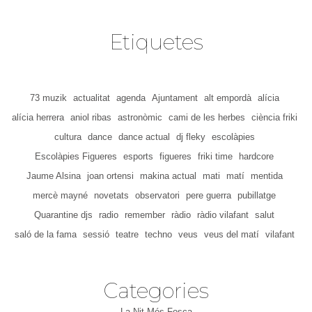
Etiquetes
73 muzik
actualitat
agenda
Ajuntament
alt empordà
alícia
alícia herrera
aniol ribas
astronòmic
cami de les herbes
ciència friki
cultura
dance
dance actual
dj fleky
escolàpies
Escolàpies Figueres
esports
figueres
friki time
hardcore
Jaume Alsina
joan ortensi
makina actual
mati
matí
mentida
mercè mayné
novetats
observatori
pere guerra
pubillatge
Quarantine djs
radio
remember
ràdio
ràdio vilafant
salut
saló de la fama
sessió
teatre
techno
veus
veus del matí
vilafant
Categories
La Nit Més Fosca