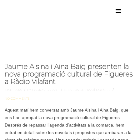
Aina Baig
Etiqueta:
Jaume Alsina i Aina Baig presenten la
nova programació cultural de Figueres
a Ràdio Vilafant
/
/
/
18 SET. 2025
BY RADIO VILAFANT
LES VEUS DEL MATÍ
NOTÍCIES
NO COMMENTS
Aquest matí hem conversat amb Jaume Alsina i Aina Baig, que
ens han apropat la nova programació cultural de Figueres.
Després de repassar l’agenda d’activitats a la comarca, hem
entrat en detall sobre les novetats i propostes que arribaran a la