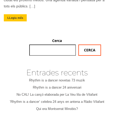
ciutat els pròxims mesos. Una agenda variada i pensada per a
tots els públics. […]
LLegiu més
Cerca
CERCA
Entrades recents
Rhythm is a dancer novetas 73 muzik
Rhythm is a dancer 24 aniversari
No CAL! La cançó elaborada per La Veu lila de Vilafant
‘Rhythm is a dancer’ celebra 24 anys en antena a Ràdio Vilafant
Qui era Montserrat Minobis?