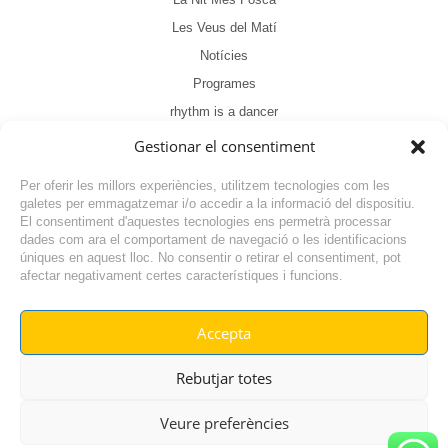
Les Veus del Matí
Notícies
Programes
rhythm is a dancer
Sense categoria
Gestionar el consentiment
Tertúlia
Per oferir les millors experiències, utilitzem tecnologies com les
galetes per emmagatzemar i/o accedir a la informació del dispositiu.
El consentiment d'aquestes tecnologies ens permetrà processar
dades com ara el comportament de navegació o les identificacions
úniques en aquest lloc. No consentir o retirar el consentiment, pot
afectar negativament certes característiques i funcions.
Accepta
© RADIO VILAFANT 2024
|
|
Rebutjar totes
POLÍTICA DE COOKIES
AVÍS LEGAL
POLÍTICA DE PRIVACITAT
Veure preferències