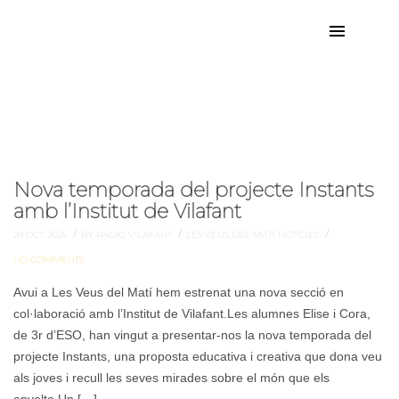
3 ESO
Etiqueta:
Nova temporada del projecte Instants
amb l’Institut de Vilafant
/
/
/
28 OCT. 2025
BY RADIO VILAFANT
LES VEUS DEL MATÍ
NOTÍCIES
NO COMMENTS
Avui a Les Veus del Matí hem estrenat una nova secció en
col·laboració amb l’Institut de Vilafant.Les alumnes Elise i Cora,
de 3r d’ESO, han vingut a presentar-nos la nova temporada del
projecte Instants, una proposta educativa i creativa que dona veu
als joves i recull les seves mirades sobre el món que els