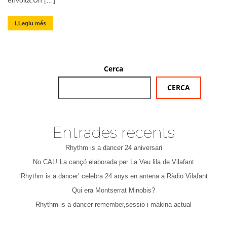
envolta.Un […]
LLegiu més
Cerca
CERCA
Entrades recents
Rhythm is a dancer 24 aniversari
No CAL! La cançó elaborada per La Veu lila de Vilafant
‘Rhythm is a dancer’ celebra 24 anys en antena a Ràdio Vilafant
Qui era Montserrat Minobis?
Rhythm is a dancer remember,sessio i makina actual