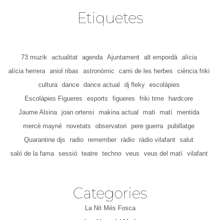
Etiquetes
73 muzik
actualitat
agenda
Ajuntament
alt empordà
alícia
alícia herrera
aniol ribas
astronòmic
cami de les herbes
ciència friki
cultura
dance
dance actual
dj fleky
escolàpies
Escolàpies Figueres
esports
figueres
friki time
hardcore
Jaume Alsina
joan ortensi
makina actual
mati
matí
mentida
mercè mayné
novetats
observatori
pere guerra
pubillatge
Quarantine djs
radio
remember
ràdio
ràdio vilafant
salut
saló de la fama
sessió
teatre
techno
veus
veus del matí
vilafant
Categories
La Nit Més Fosca