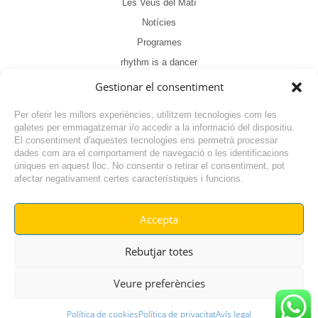
Les Veus del Matí
Notícies
Programes
rhythm is a dancer
Sense categoria
Gestionar el consentiment
Tertúlia
Per oferir les millors experiències, utilitzem tecnologies com les
galetes per emmagatzemar i/o accedir a la informació del dispositiu.
El consentiment d'aquestes tecnologies ens permetrà processar
dades com ara el comportament de navegació o les identificacions
úniques en aquest lloc. No consentir o retirar el consentiment, pot
afectar negativament certes característiques i funcions.
Accepta
© RADIO VILAFANT 2024
|
|
Rebutjar totes
POLÍTICA DE COOKIES
AVÍS LEGAL
POLÍTICA DE PRIVACITAT
Veure preferències
Política de cookies
Política de privacitat
Avís legal