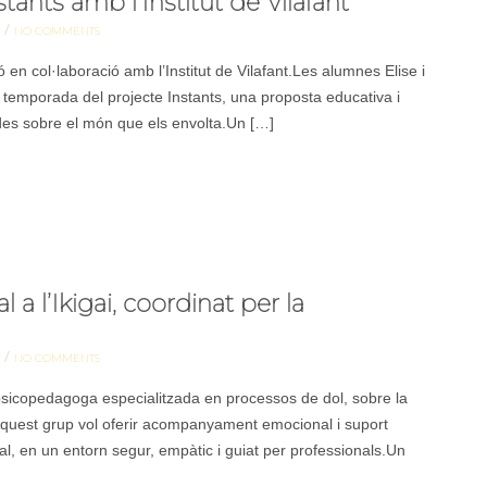
ants amb l’Institut de Vilafant
/
NO COMMENTS
en col·laboració amb l’Institut de Vilafant.Les alumnes Elise i
 temporada del projecte Instants, una proposta educativa i
ades sobre el món que els envolta.Un […]
a l’Ikigai, coordinat per la
/
NO COMMENTS
sicopedagoga especialitzada en processos de dol, sobre la
i.Aquest grup vol oferir acompanyament emocional i suport
al, en un entorn segur, empàtic i guiat per professionals.Un