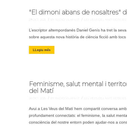
"El dimoni abans de nosaltres" 
/
/
29 OCT. 2025
BY RADIO VILAFANT
LES VEUS DEL MATÍ
NOTÍCIES
L’escriptor altempordanés Daniel Genís ha tret la seva
sobre aquesta nova història de ciència ficció amb tocs 
LLegiu més
Feminisme, salut mental i territo
del Matí
/
/
28 OCT. 2025
BY RADIO VILAFANT
LES VEUS DEL MATÍ
NOTÍCIES
Avui a Les Veus del Matí hem compartit conversa amb M
profundament connectats: el feminisme, la salut mental i
consciència del nostre entorn poden ajudar-nos a const