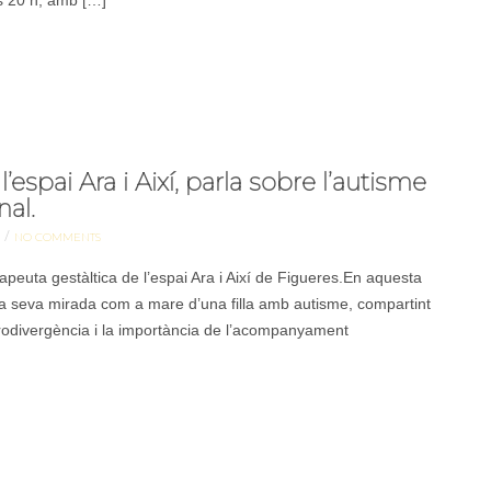
es 20 h, amb […]
’espai Ara i Així, parla sobre l’autisme
nal.
/
NO COMMENTS
peuta gestàltica de l’espai Ara i Així de Figueres.En aquesta
i la seva mirada com a mare d’una filla amb autisme, compartint
rodivergència i la importància de l’acompanyament