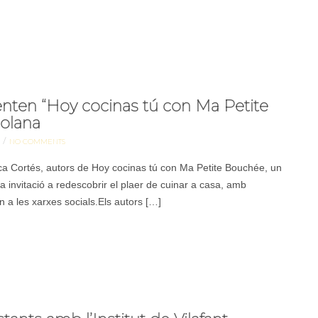
enten “Hoy cocinas tú con Ma Petite
solana
/
NO COMMENTS
ca Cortés, autors de Hoy cocinas tú con Ma Petite Bouchée, un
na invitació a redescobrir el plaer de cuinar a casa, amb
n a les xarxes socials.Els autors […]