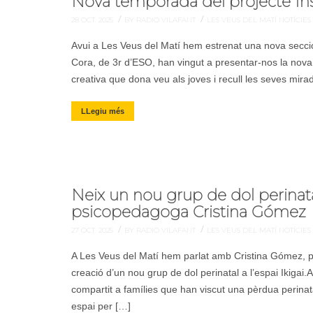
Nova temporada del projecte Inst
/
/
28 OCT. 2025
BY RADIO VILAFANT
LES VEUS DEL MATÍ
NOTÍCIES
Avui a Les Veus del Matí hem estrenat una nova secció 
Cora, de 3r d’ESO, han vingut a presentar-nos la nova
creativa que dona veu als joves i recull les seves mir
LLegiu més
Neix un nou grup de dol perinatal 
psicopedagoga Cristina Gómez
/
/
27 OCT. 2025
BY RADIO VILAFANT
LES VEUS DEL MATÍ
NOTÍCIES
A Les Veus del Matí hem parlat amb Cristina Gómez, p
creació d’un nou grup de dol perinatal a l’espai Ikiga
compartit a famílies que han viscut una pèrdua perinat
espai per […]