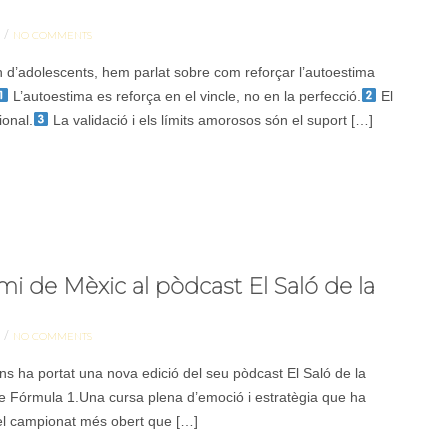
/
NO COMMENTS
d’adolescents, hem parlat sobre com reforçar l’autoestima
L’autoestima es reforça en el vincle, no en la perfecció.
El
ional.
La validació i els límits amorosos són el suport […]
mi de Mèxic al pòdcast El Saló de la
/
NO COMMENTS
s ha portat una nova edició del seu pòdcast El Saló de la
de Fórmula 1.Una cursa plena d’emoció i estratègia que ha
 el campionat més obert que […]