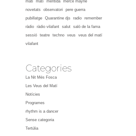
mati
matí
mentida
mercè mayné
novetats
observatori
pere guerra
pubillatge
Quarantine djs
radio
remember
ràdio
ràdio vilafant
salut
saló de la fama
sessió
teatre
techno
veus
veus del matí
vilafant
Categories
La Nit Més Fosca
Les Veus del Matí
Notícies
Programes
rhythm is a dancer
Sense categoria
Tertúlia