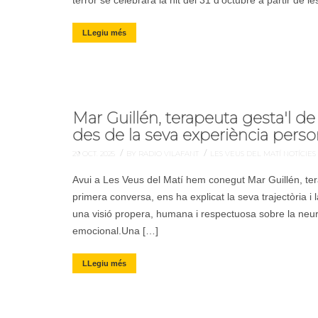
terror se celebrarà la nit del 31 d’octubre a partir de l
LLegiu més
Mar Guillén, terapeuta gesta'l de l
des de la seva experiència perso
/
/
29 OCT. 2025
BY RADIO VILAFANT
LES VEUS DEL MATÍ
NOTÍCIES
Avui a Les Veus del Matí hem conegut Mar Guillén, tera
primera conversa, ens ha explicat la seva trajectòria 
una visió propera, humana i respectuosa sobre la neu
emocional.Una […]
LLegiu més