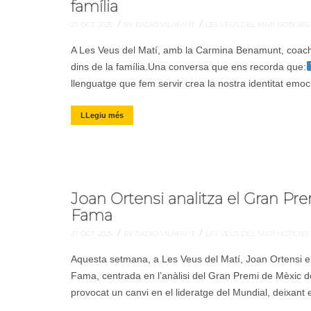
família
/
/
27 OCT. 2025
BY RADIO VILAFANT
LES VEUS DEL MATÍ
NOTÍCIES
A Les Veus del Matí, amb la Carmina Benamunt, coach 
dins de la família.Una conversa que ens recorda que:
llenguatge que fem servir crea la nostra identitat emoc
LLegiu més
Joan Ortensi analitza el Gran Pre
Fama
/
/
27 OCT. 2025
BY RADIO VILAFANT
LES VEUS DEL MATÍ
NOTÍCIES
Aquesta setmana, a Les Veus del Matí, Joan Ortensi en
Fama, centrada en l’anàlisi del Gran Premi de Mèxic 
provocat un canvi en el lideratge del Mundial, deixant