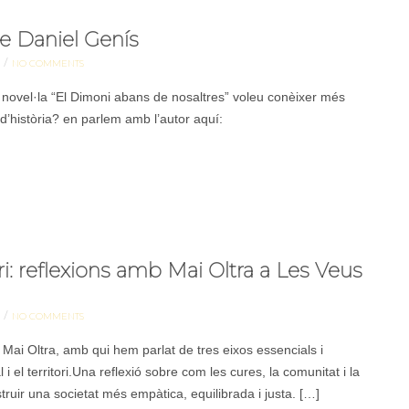
de Daniel Genís
/
NO COMMENTS
 novel·la “El Dimoni abans de nosaltres” voleu conèixer més
d’història? en parlem amb l’autor aquí:
ri: reflexions amb Mai Oltra a Les Veus
/
NO COMMENTS
ai Oltra, amb qui hem parlat de tres eixos essencials i
 el territori.Una reflexió sobre com les cures, la comunitat i la
ruir una societat més empàtica, equilibrada i justa. […]