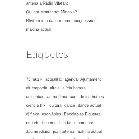
antena a Ràdio Vilafant
Qui era Montserrat Minobis?
Rhythm is a dancer remember,sessio i
makina actual
Etiquetes
73 muzik
actualitat
agenda
Ajuntament
alt empordà
alícia
alícia herrera
aniol ribas
astronòmic
cami de les herbes
ciència friki
cultura
dance
dance actual
dj fleky
escolàpies
Escolàpies Figueres
esports
figueres
friki time
hardcore
Jaume Alsina
joan ortensi
makina actual