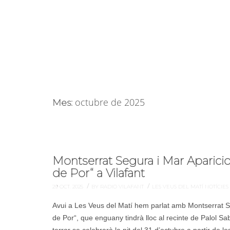
octubre de 2025
Mes:
Montserrat Segura i Mar Aparicio
de Por“ a Vilafant
/
/
29 OCT. 2025
BY RADIO VILAFANT
LES VEUS DEL MATÍ
NOTÍCIES
Avui a Les Veus del Matí hem parlat amb Montserrat Se
de Por“, que enguany tindrà lloc al recinte de Palol Sab