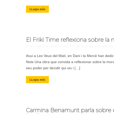
LLegiu més
El Friki Time reflexiona sobre 
/
/
27 OCT. 2025
BY RADIO VILAFANT
LES VEUS DEL MATÍ
NOTÍCIES
Avui a Les Veus del Matí, en Dani i la Mercè han dedic
Note.Una obra que convida a reflexionar sobre la moral, l
seu poder per decidir qui viu i […]
LLegiu més
Carmina Benamunt parla sobre co