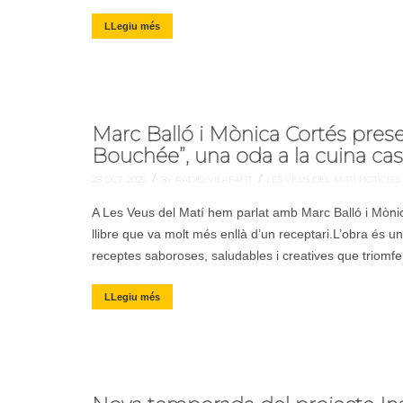
LLegiu més
Marc Balló i Mònica Cortés pres
Bouchée”, una oda a la cuina ca
/
/
28 OCT. 2025
BY RADIO VILAFANT
LES VEUS DEL MATÍ
NOTÍCIES
A Les Veus del Matí hem parlat amb Marc Balló i Mòni
llibre que va molt més enllà d’un receptari.L’obra és u
receptes saboroses, saludables i creatives que triomfe
LLegiu més