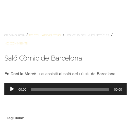
/
/
/
06 MAIG 2024
BY COL·LABORADORS
LES VEUS DEL MATÍ
NOTÍCIES
NO COMMENTS
Saló Còmic de Barcelona
han
còmic
En Dani la Mercè
assistit al saló del
de Barcelona.
Reproductor
00:00
00:00
d'àudio
Tag Cloud: