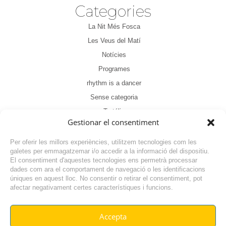
Categories
La Nit Més Fosca
Les Veus del Matí
Notícies
Programes
rhythm is a dancer
Sense categoria
Tertúlia
Gestionar el consentiment
Per oferir les millors experiències, utilitzem tecnologies com les
galetes per emmagatzemar i/o accedir a la informació del dispositiu.
El consentiment d'aquestes tecnologies ens permetrà processar
dades com ara el comportament de navegació o les identificacions
NOTÍCIA ANTERIOR
úniques en aquest lloc. No consentir o retirar el consentiment, pot
afectar negativament certes característiques i funcions.
NOTÍCIA SEGÜENT
Accepta
© RADIO VILAFANT 2024