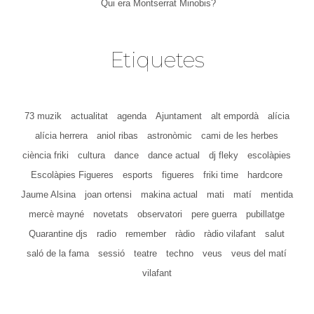
Qui era Montserrat Minobis?
Etiquetes
73 muzik
actualitat
agenda
Ajuntament
alt empordà
alícia
alícia herrera
aniol ribas
astronòmic
cami de les herbes
ciència friki
cultura
dance
dance actual
dj fleky
escolàpies
Escolàpies Figueres
esports
figueres
friki time
hardcore
Jaume Alsina
joan ortensi
makina actual
mati
matí
mentida
mercè mayné
novetats
observatori
pere guerra
pubillatge
Quarantine djs
radio
remember
ràdio
ràdio vilafant
salut
saló de la fama
sessió
teatre
techno
veus
veus del matí
vilafant