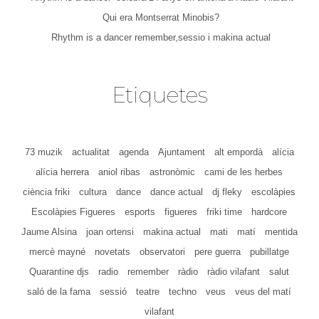
Qui era Montserrat Minobis?
Rhythm is a dancer remember,sessio i makina actual
Etiquetes
73 muzik
actualitat
agenda
Ajuntament
alt empordà
alícia
alícia herrera
aniol ribas
astronòmic
cami de les herbes
ciència friki
cultura
dance
dance actual
dj fleky
escolàpies
Escolàpies Figueres
esports
figueres
friki time
hardcore
Jaume Alsina
joan ortensi
makina actual
mati
matí
mentida
mercè mayné
novetats
observatori
pere guerra
pubillatge
Quarantine djs
radio
remember
ràdio
ràdio vilafant
salut
saló de la fama
sessió
teatre
techno
veus
veus del matí
vilafant