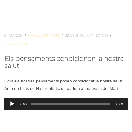
/
/
/
24 ABR. 2024
BY COL·LABORADORS
LES VEUS DEL MATÍ
NOTÍCIES
NO COMMENTS
Els pensaments condicionen la nostra
salut
Com els nostres pensaments poden condicionar la nostra salut.
Amb en Lluís de Naturophatic en parlem a Les Veus del Matí.
Reproductor
00:00
00:00
d'àudio