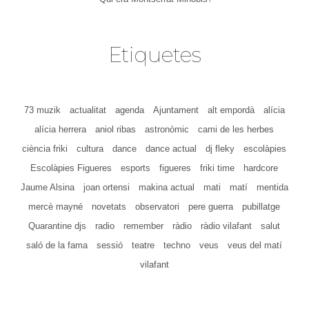
Etiquetes
73 muzik
actualitat
agenda
Ajuntament
alt empordà
alícia
alícia herrera
aniol ribas
astronòmic
cami de les herbes
ciència friki
cultura
dance
dance actual
dj fleky
escolàpies
Escolàpies Figueres
esports
figueres
friki time
hardcore
Jaume Alsina
joan ortensi
makina actual
mati
matí
mentida
mercè mayné
novetats
observatori
pere guerra
pubillatge
Quarantine djs
radio
remember
ràdio
ràdio vilafant
salut
saló de la fama
sessió
teatre
techno
veus
veus del matí
vilafant