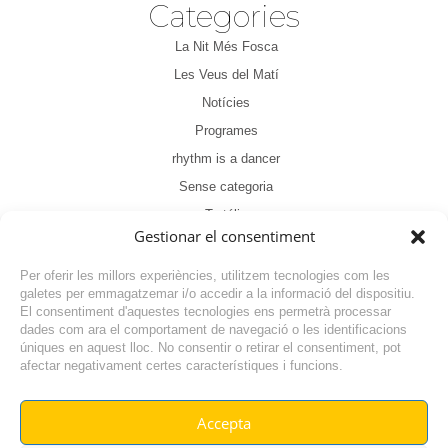
Categories
La Nit Més Fosca
Les Veus del Matí
Notícies
Programes
rhythm is a dancer
Sense categoria
Tertúlia
Gestionar el consentiment
Per oferir les millors experiències, utilitzem tecnologies com les
galetes per emmagatzemar i/o accedir a la informació del dispositiu.
El consentiment d'aquestes tecnologies ens permetrà processar
dades com ara el comportament de navegació o les identificacions
NOTÍCIA ANTERIOR
úniques en aquest lloc. No consentir o retirar el consentiment, pot
afectar negativament certes característiques i funcions.
NOTÍCIA SEGÜENT
Accepta
© RADIO VILAFANT 2024