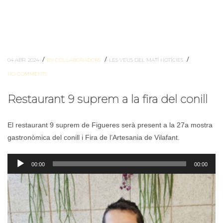
/
/
/
04 ABR. 2024
BY COL·LABORADORS
LES VEUS DEL MATÍ
NOTÍCIES
NO COMMENTS
Restaurant 9 suprem a la fira del conill
El restaurant 9 suprem de Figueres serà present a la 27a mostra
gastronòmica del conill i Fira de l’Artesania de Vilafant.
Reproductor
00:00
00:00
d'àudio