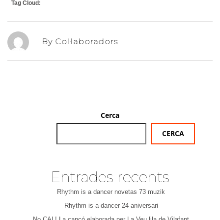
Tag Cloud:
By Col·laboradors
Cerca
CERCA
Entrades recents
Rhythm is a dancer novetas 73 muzik
Rhythm is a dancer 24 aniversari
No CAL! La cançó elaborada per La Veu lila de Vilafant