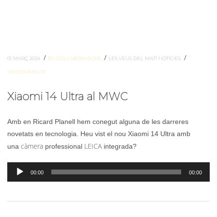
/
/
/
01 MARÇ 2024
BY COL·LABORADORS
LES VEUS DEL MATÍ
NOTÍCIES
NO COMMENTS
Xiaomi 14 Ultra al MWC
Amb en Ricard Planell hem conegut alguna de les darreres
novetats en tecnologia. Heu vist el nou Xiaomi 14 Ultra amb
càmera
LEICA
una
professional
integrada?
Reproductor
00:00
00:00
d'àudio