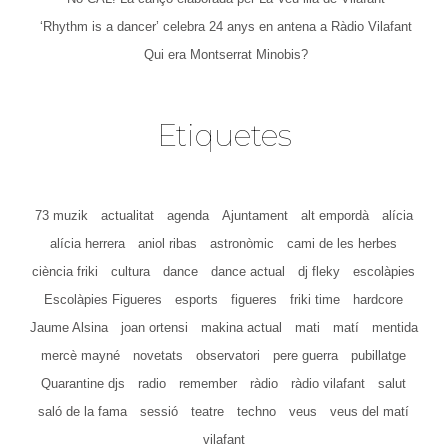
‘Rhythm is a dancer’ celebra 24 anys en antena a Ràdio Vilafant
Qui era Montserrat Minobis?
Etiquetes
73 muzik
actualitat
agenda
Ajuntament
alt empordà
alícia
alícia herrera
aniol ribas
astronòmic
cami de les herbes
ciència friki
cultura
dance
dance actual
dj fleky
escolàpies
Escolàpies Figueres
esports
figueres
friki time
hardcore
Jaume Alsina
joan ortensi
makina actual
mati
matí
mentida
mercè mayné
novetats
observatori
pere guerra
pubillatge
Quarantine djs
radio
remember
ràdio
ràdio vilafant
salut
saló de la fama
sessió
teatre
techno
veus
veus del matí
vilafant