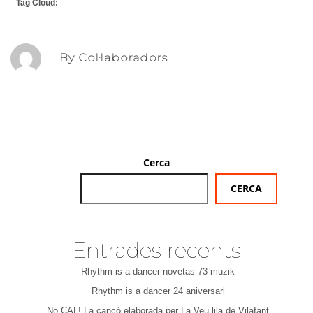
Tag Cloud:
By Col·laboradors
Cerca
CERCA
Entrades recents
Rhythm is a dancer novetas 73 muzik
Rhythm is a dancer 24 aniversari
No CAL! La cançó elaborada per La Veu lila de Vilafant