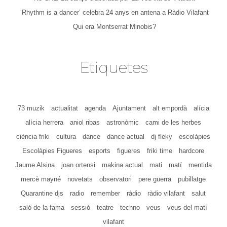
‘Rhythm is a dancer’ celebra 24 anys en antena a Ràdio Vilafant
Qui era Montserrat Minobis?
Etiquetes
73 muzik
actualitat
agenda
Ajuntament
alt empordà
alícia
alícia herrera
aniol ribas
astronòmic
cami de les herbes
ciència friki
cultura
dance
dance actual
dj fleky
escolàpies
Escolàpies Figueres
esports
figueres
friki time
hardcore
Jaume Alsina
joan ortensi
makina actual
mati
matí
mentida
mercè mayné
novetats
observatori
pere guerra
pubillatge
Quarantine djs
radio
remember
ràdio
ràdio vilafant
salut
saló de la fama
sessió
teatre
techno
veus
veus del matí
vilafant