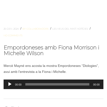
/
/
/
25 GEN. 2024
BY COL·LABORADORS
LES VEUS DEL MATÍ
NOTÍCIES
NO COMMENTS
Empordoneses amb Fiona Morrison i
Michelle Wilson
Mercè Mayné ens acosta la mostra Empordoneses “Diologies”,
avui amb l’entrevista a la Fiona i Michelle.
Reproductor
00:00
00:00
d'àudio