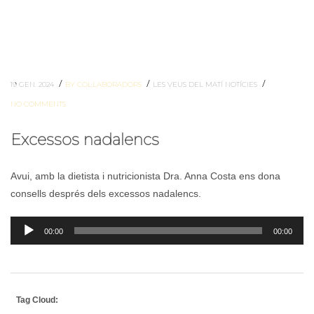
/
/
/
19 GEN. 2024
BY COL·LABORADORS
LES VEUS DEL MATÍ
NOTÍCIES
NO COMMENTS
Excessos nadalencs
Avui, amb la dietista i nutricionista Dra. Anna Costa ens dona
consells després dels excessos nadalencs.
Reproductor
00:00
00:00
d'àudio
Tag Cloud: