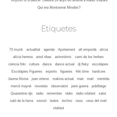
‘Rhythm is a dancer’ celebra 24 anys en antena a Ràdio Vilafant
Qui era Montserrat Minobis?
Etiquetes
73 muzik
actualitat
agenda
Ajuntament
alt empordà
alícia
alícia herrera
aniol ribas
astronòmic
cami de les herbes
ciència friki
cultura
dance
dance actual
dj fleky
escolàpies
Escolàpies Figueres
esports
figueres
friki time
hardcore
Jaume Alsina
joan ortensi
makina actual
mati
matí
mentida
mercè mayné
novetats
observatori
pere guerra
pubillatge
Quarantine djs
radio
remember
ràdio
ràdio vilafant
salut
saló de la fama
sessió
teatre
techno
veus
veus del matí
vilafant