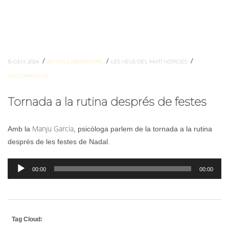
/
/
/
15 GEN. 2024
BY COL·LABORADORS
LES VEUS DEL MATÍ
NOTÍCIES
NO COMMENTS
Tornada a la rutina després de festes
Manju
García
Amb la
, psicòloga parlem de la tornada a la rutina
després de les festes de Nadal.
Reproductor
00:00
00:00
d'àudio
Tag Cloud: