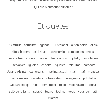
‘Rhythm is a dancer’ celebra 24 anys en antena a Ràdio Vilafant
Qui era Montserrat Minobis?
Etiquetes
73 muzik
actualitat
agenda
Ajuntament
alt empordà
alícia
alícia herrera
aniol ribas
astronòmic
cami de les herbes
ciència friki
cultura
dance
dance actual
dj fleky
escolàpies
Escolàpies Figueres
esports
figueres
friki time
hardcore
Jaume Alsina
joan ortensi
makina actual
mati
matí
mentida
mercè mayné
novetats
observatori
pere guerra
pubillatge
Quarantine djs
radio
remember
ràdio
ràdio vilafant
salut
saló de la fama
sessió
teatre
techno
veus
veus del matí
vilafant