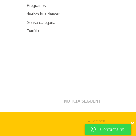
Programes
rhythm is a dancer
Sense categoria
Tertúlia
NOTÍCIA SEGÜENT
GO TOP
Contacta'ns!