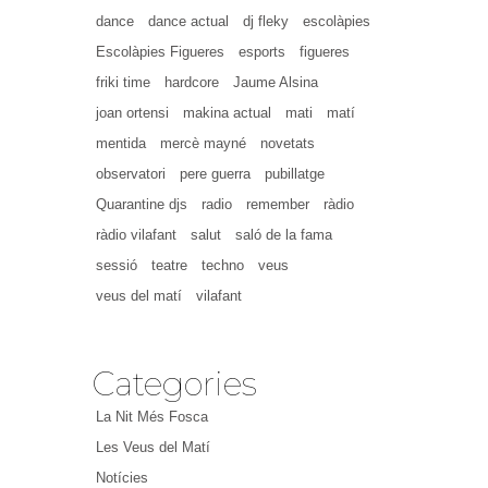
dance
dance actual
dj fleky
escolàpies
Escolàpies Figueres
esports
figueres
friki time
hardcore
Jaume Alsina
joan ortensi
makina actual
mati
matí
mentida
mercè mayné
novetats
observatori
pere guerra
pubillatge
Quarantine djs
radio
remember
ràdio
ràdio vilafant
salut
saló de la fama
sessió
teatre
techno
veus
veus del matí
vilafant
Categories
La Nit Més Fosca
Les Veus del Matí
Notícies