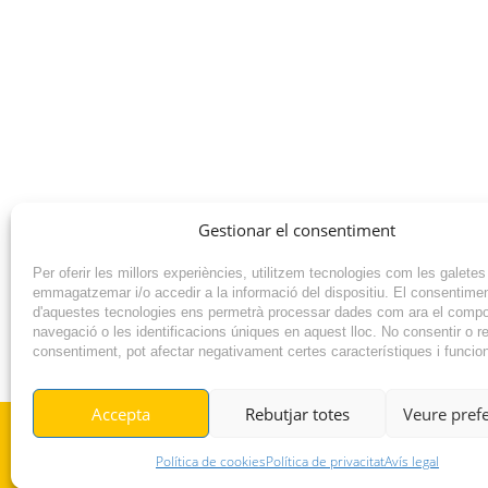
Gestionar el consentiment
Per oferir les millors experiències, utilitzem tecnologies com les galetes
emmagatzemar i/o accedir a la informació del dispositiu. El consentime
d'aquestes tecnologies ens permetrà processar dades com ara el comp
navegació o les identificacions úniques en aquest lloc. No consentir o ret
consentiment, pot afectar negativament certes característiques i funcio
NOTÍCIA ANTERIOR
Accepta
Rebutjar totes
Veure pref
© RADIO VILAFANT 2024
Política de cookies
Política de privacitat
Avís legal
|
|
POLÍTICA DE COOKIES
AVÍS LEGAL
POLÍTICA DE PRIVACITAT