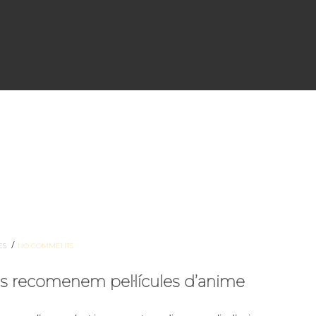
/
ES
NO COMMENTS
 us recomenem pel·lícules d’anime