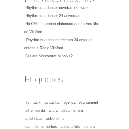
Rhythm is a dancer novetas 73 muzik
Rhythm is a dancer 24 aniversari
No CAL! La cançó elaborada per La Veu lila
de Vilafant
‘Rhythm is a dancer’ celebra 24 anys en
antena a Ràdio Vilafant
Qui era Montserrat Minobis?
Etiquetes
73 muzik
actualitat
agenda
Ajuntament
alt empordà
alícia
alícia herrera
aniol ribas
astronòmic
cami de les herbes
ciència friki
cultura