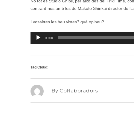
No tot és Studio Ghibli, per això des del Friki Time, c
centrant-nos amb les de Makoto Shinkai director de l
I vosaltres les heu vistes? què opineu?
Reproductor
00:00
d'àudio
Tag Cloud:
By Col·laboradors