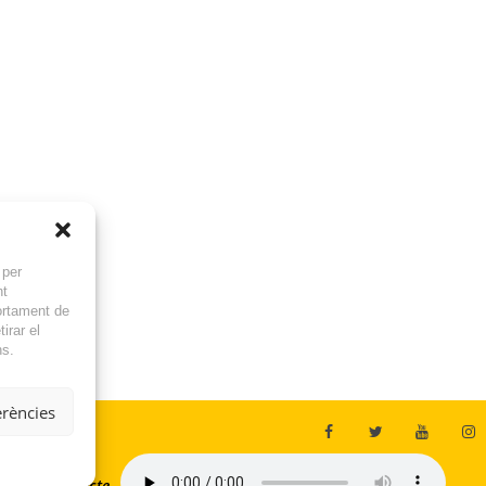
 per
nt
ortament de
irar el
ns.
erències
En directe