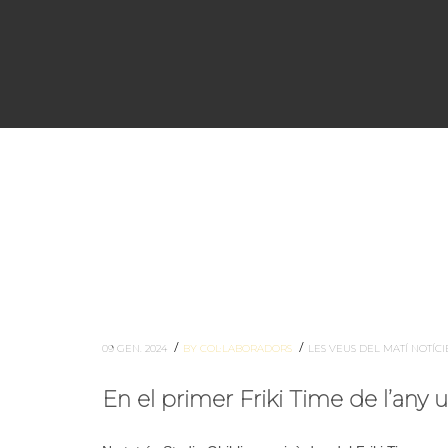
/
/
09 GEN. 2024
BY COL·LABORADORS
LES VEUS DEL MATÍ
NOTÍCI
En el primer Friki Time de l’any