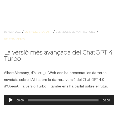
/
/
/
30 NOV. 2023
BY RADIO VILAFANT
LES VEUS DEL MATÍ
NOTÍCIES
NO COMMENTS
La versió més avançada del ChatGPT 4
Turbo
Alterego
Albert Alemany, d’
Web ens ha presentat les darreres
Chat GPT
novetats sobre l’AI i sobre la darrera versió del
4.0
d’OpenAI, la versió Turbo. I també ens ha parlat sobre el futur.
Reproductor
00:00
00:00
d'àudio