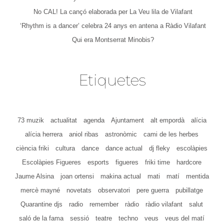
No CAL! La cançó elaborada per La Veu lila de Vilafant
‘Rhythm is a dancer’ celebra 24 anys en antena a Ràdio Vilafant
Qui era Montserrat Minobis?
Etiquetes
73 muzik
actualitat
agenda
Ajuntament
alt empordà
alícia
alícia herrera
aniol ribas
astronòmic
cami de les herbes
ciència friki
cultura
dance
dance actual
dj fleky
escolàpies
Escolàpies Figueres
esports
figueres
friki time
hardcore
Jaume Alsina
joan ortensi
makina actual
mati
matí
mentida
mercè mayné
novetats
observatori
pere guerra
pubillatge
Quarantine djs
radio
remember
ràdio
ràdio vilafant
salut
saló de la fama
sessió
teatre
techno
veus
veus del matí