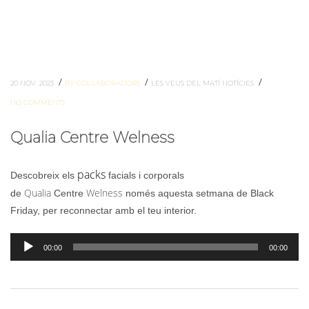
/
/
/
20 NOV. 2023
BY COL·LABORADORS
LES VEUS DEL MATÍ
NOTÍCIES
NO COMMENTS
Qualia Centre Welness
packs
Descobreix els
facials i corporals
Qualia
Welness
de
Centre
només aquesta setmana de Black
Friday, per reconnectar amb el teu interior.
Reproductor
00:00
00:00
d'àudio