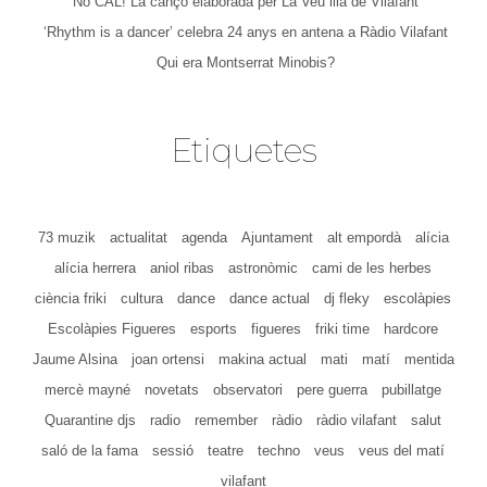
No CAL! La cançó elaborada per La Veu lila de Vilafant
‘Rhythm is a dancer’ celebra 24 anys en antena a Ràdio Vilafant
Qui era Montserrat Minobis?
Etiquetes
73 muzik
actualitat
agenda
Ajuntament
alt empordà
alícia
alícia herrera
aniol ribas
astronòmic
cami de les herbes
ciència friki
cultura
dance
dance actual
dj fleky
escolàpies
Escolàpies Figueres
esports
figueres
friki time
hardcore
Jaume Alsina
joan ortensi
makina actual
mati
matí
mentida
mercè mayné
novetats
observatori
pere guerra
pubillatge
Quarantine djs
radio
remember
ràdio
ràdio vilafant
salut
saló de la fama
sessió
teatre
techno
veus
veus del matí
vilafant