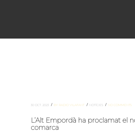
/
/
/
30 OCT. 2023
BY RADIO VILAFANT
NOTÍCIES
NO COMMENTS
L’Alt Empordà ha proclamat el no
comarca