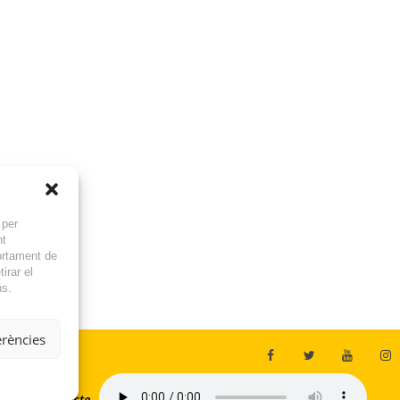
 per
nt
ortament de
irar el
ns.
erències
En directe