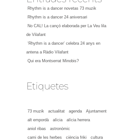
Rhythm is a dancer novetas 73 muzik
Rhythm is a dancer 24 aniversari
No CAL! La cançó elaborada per La Veu lila
de Vilafant
‘Rhythm is a dancer’ celebra 24 anys en
antena a Ràdio Vilafant
Qui era Montserrat Minobis?
Etiquetes
73 muzik
actualitat
agenda
Ajuntament
alt empordà
alícia
alícia herrera
aniol ribas
astronòmic
cami de les herbes
ciència friki
cultura