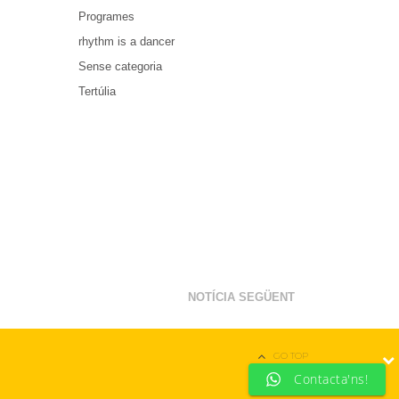
Programes
rhythm is a dancer
Sense categoria
Tertúlia
NOTÍCIA SEGÜENT
GO TOP
Contacta'ns!