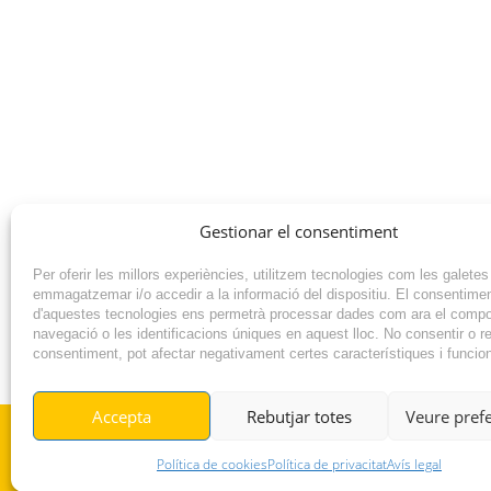
Gestionar el consentiment
Per oferir les millors experiències, utilitzem tecnologies com les galetes
emmagatzemar i/o accedir a la informació del dispositiu. El consentime
d'aquestes tecnologies ens permetrà processar dades com ara el comp
navegació o les identificacions úniques en aquest lloc. No consentir o ret
consentiment, pot afectar negativament certes característiques i funcio
NOTÍCIA ANTERIOR
Accepta
Rebutjar totes
Veure pref
© RADIO VILAFANT 2024
Política de cookies
Política de privacitat
Avís legal
|
|
POLÍTICA DE COOKIES
AVÍS LEGAL
POLÍTICA DE PRIVACITAT