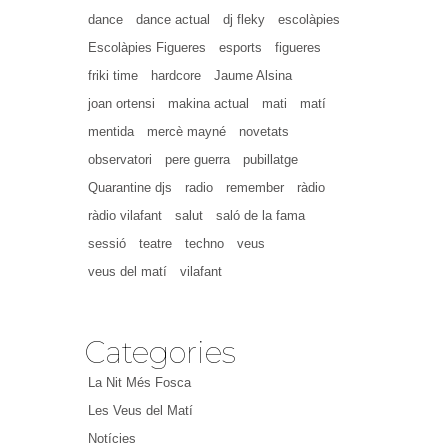
dance
dance actual
dj fleky
escolàpies
Escolàpies Figueres
esports
figueres
friki time
hardcore
Jaume Alsina
joan ortensi
makina actual
mati
matí
mentida
mercè mayné
novetats
observatori
pere guerra
pubillatge
Quarantine djs
radio
remember
ràdio
ràdio vilafant
salut
saló de la fama
sessió
teatre
techno
veus
veus del matí
vilafant
Categories
La Nit Més Fosca
Les Veus del Matí
Notícies