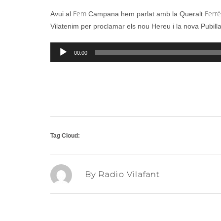
Fem
Ferré
Avui al
Campana hem parlat amb la Queralt
Vilatenim per proclamar els nou Hereu i la nova Pubill
Reproductor
00:00
d'àudio
Tag Cloud:
By Radio Vilafant