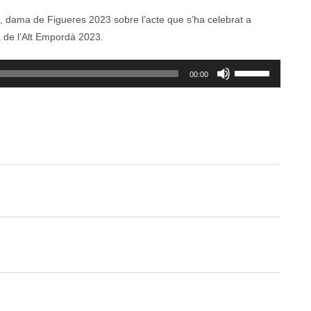
, dama de Figueres 2023 sobre l’acte que s’ha celebrat a
a de l’Alt Empordà 2023.
Feu
00:00
servir
les
tecles
de
fletxa
cap
amunt/cap
avall
per
a
incrementar
o
disminuir
el
volum.