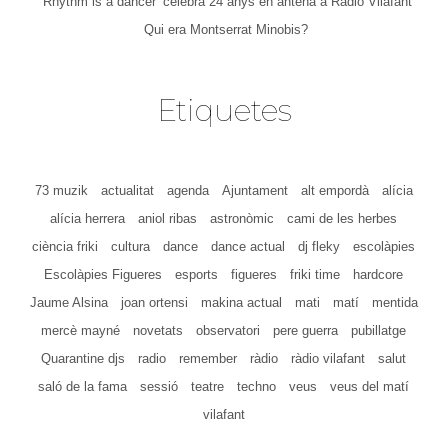
‘Rhythm is a dancer’ celebra 24 anys en antena a Ràdio Vilafant
Qui era Montserrat Minobis?
Etiquetes
73 muzik
actualitat
agenda
Ajuntament
alt empordà
alícia
alícia herrera
aniol ribas
astronòmic
cami de les herbes
ciència friki
cultura
dance
dance actual
dj fleky
escolàpies
Escolàpies Figueres
esports
figueres
friki time
hardcore
Jaume Alsina
joan ortensi
makina actual
mati
matí
mentida
mercè mayné
novetats
observatori
pere guerra
pubillatge
Quarantine djs
radio
remember
ràdio
ràdio vilafant
salut
saló de la fama
sessió
teatre
techno
veus
veus del matí
vilafant