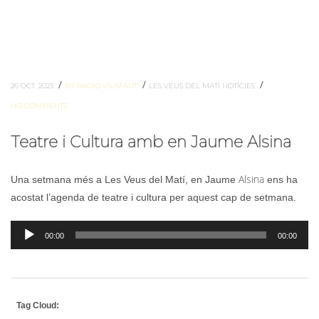
/
/
/
26 OCT. 2023
BY RADIO VILAFANT
LES VEUS DEL MATÍ
NOTÍCIES
NO COMMENTS
Teatre i Cultura amb en Jaume Alsina
Alsina
Una setmana més a Les Veus del Matí, en Jaume
ens ha
acostat l’agenda de teatre i cultura per aquest cap de setmana.
Reproductor
00:00
00:00
d'àudio
Tag Cloud: