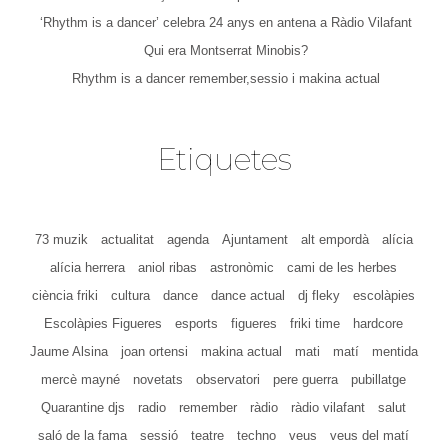
‘Rhythm is a dancer’ celebra 24 anys en antena a Ràdio Vilafant
Qui era Montserrat Minobis?
Rhythm is a dancer remember,sessio i makina actual
Etiquetes
73 muzik
actualitat
agenda
Ajuntament
alt empordà
alícia
alícia herrera
aniol ribas
astronòmic
cami de les herbes
ciència friki
cultura
dance
dance actual
dj fleky
escolàpies
Escolàpies Figueres
esports
figueres
friki time
hardcore
Jaume Alsina
joan ortensi
makina actual
mati
matí
mentida
mercè mayné
novetats
observatori
pere guerra
pubillatge
Quarantine djs
radio
remember
ràdio
ràdio vilafant
salut
saló de la fama
sessió
teatre
techno
veus
veus del matí