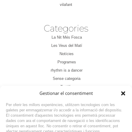
vilafant
Categories
La Nit Més Fosca
Les Veus del Matí
Notícies
Programes
rhythm is a dancer
Sense categoria
Tertúlia
Gestionar el consentiment
Per oferir les millors experiències, utilitzem tecnologies com les
galetes per emmagatzemar i/o accedir a la informació del dispositiu.
El consentiment d'aquestes tecnologies ens permetrà processar
dades com ara el comportament de navegació o les identificacions
NOTÍCIA ANTERIOR
úniques en aquest lloc. No consentir o retirar el consentiment, pot
afectar negativament certes característiques i funcions.
NOTÍCIA SEGÜENT