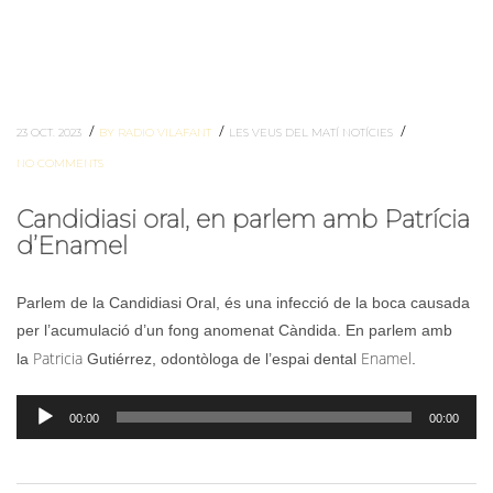
/
/
/
23 OCT. 2023
BY RADIO VILAFANT
LES VEUS DEL MATÍ
NOTÍCIES
NO COMMENTS
Candidiasi oral, en parlem amb Patrícia
d’Enamel
Parlem de la Candidiasi Oral, és una infecció de la boca causada
per l’acumulació d’un fong anomenat Càndida. En parlem amb
Patricia
Enamel
la
Gutiérrez, odontòloga de l’espai dental
.
Reproductor
00:00
00:00
d'àudio