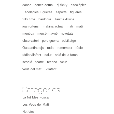
dance
dance actual
dj fleky
escolàpies
Escolàpies Figueres
esports
figueres
friki time
hardcore
Jaume Alsina
joan ortensi
makina actual
mati
matí
mentida
mercè mayné
novetats
observatori
pere guerra
pubillatge
Quarantine djs
radio
remember
ràdio
ràdio vilafant
salut
saló de la fama
sessió
teatre
techno
veus
veus del matí
vilafant
Categories
La Nit Més Fosca
Les Veus del Matí
Notícies