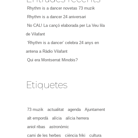
Rhythm is a dancer novetas 73 muzik
Rhythm is a dancer 24 aniversari
No CAL! La cançó elaborada per La Veu lila
de Vilafant
‘Rhythm is a dancer’ celebra 24 anys en
antena a Ràdio Vilafant
Qui era Montserrat Minobis?
Etiquetes
73 muzik
actualitat
agenda
Ajuntament
alt empordà
alícia
alícia herrera
aniol ribas
astronòmic
cami de les herbes
ciència friki
cultura