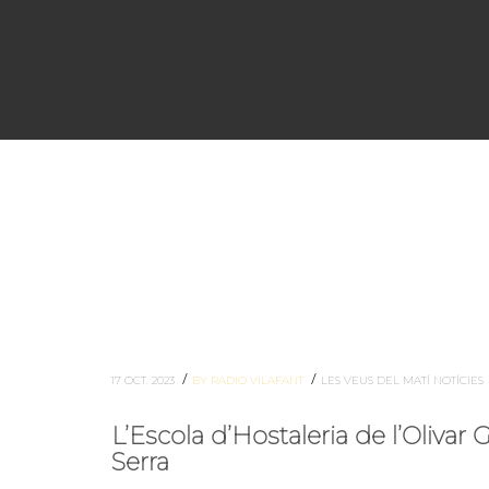
/
/
17 OCT. 2023
BY RADIO VILAFANT
LES VEUS DEL MATÍ
NOTÍCIES
L’Escola d’Hostaleria de l’Olivar
Serra