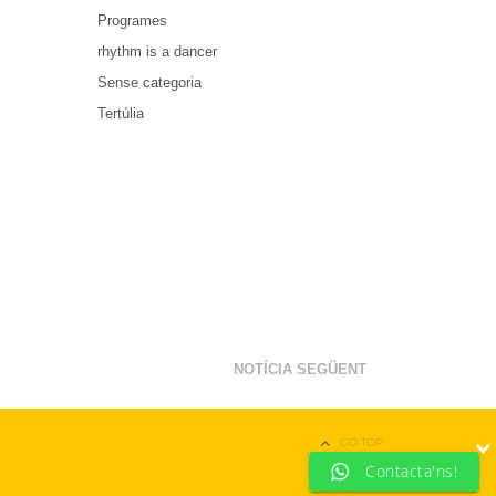
Programes
rhythm is a dancer
Sense categoria
Tertúlia
NOTÍCIA SEGÜENT
GO TOP
Contacta'ns!