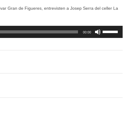
Olivar Gran de Figueres, entrevisten a Josep Serra del celler La
Feu
00:00
servir
les
tecles
de
fletxa
cap
amunt/cap
avall
per
a
incrementar
o
disminuir
el
volum.