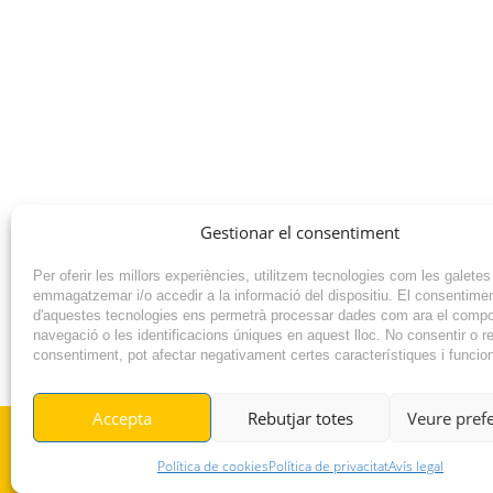
Gestionar el consentiment
Per oferir les millors experiències, utilitzem tecnologies com les galetes
emmagatzemar i/o accedir a la informació del dispositiu. El consentime
d'aquestes tecnologies ens permetrà processar dades com ara el comp
navegació o les identificacions úniques en aquest lloc. No consentir o ret
consentiment, pot afectar negativament certes característiques i funcio
NOTÍCIA ANTERIOR
Accepta
Rebutjar totes
Veure pref
© RADIO VILAFANT 2024
Política de cookies
Política de privacitat
Avís legal
|
|
POLÍTICA DE COOKIES
AVÍS LEGAL
POLÍTICA DE PRIVACITAT