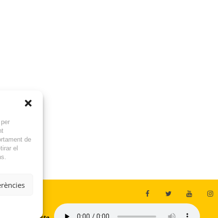
 per
nt
ortament de
irar el
ns.
erències
En directe