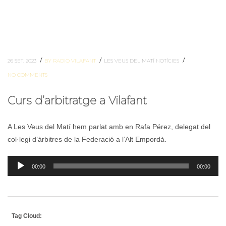
/
/
/
26 SET. 2023
BY RADIO VILAFANT
LES VEUS DEL MATÍ
NOTÍCIES
NO COMMENTS
Curs d’arbitratge a Vilafant
A Les Veus del Matí hem parlat amb en Rafa Pérez, delegat del
col·legi d’àrbitres de la Federació a l’Alt Empordà.
Reproductor
00:00
00:00
d'àudio
Tag Cloud: