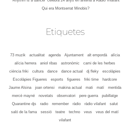
‘Rhythm is a dancer’ celebra 24 anys en antena a Ràdio Vilafant
Qui era Montserrat Minobis?
Etiquetes
73 muzik
actualitat
agenda
Ajuntament
alt empordà
alícia
alícia herrera
aniol ribas
astronòmic
cami de les herbes
ciència friki
cultura
dance
dance actual
dj fleky
escolàpies
Escolàpies Figueres
esports
figueres
friki time
hardcore
Jaume Alsina
joan ortensi
makina actual
mati
matí
mentida
mercè mayné
novetats
observatori
pere guerra
pubillatge
Quarantine djs
radio
remember
ràdio
ràdio vilafant
salut
saló de la fama
sessió
teatre
techno
veus
veus del matí
vilafant