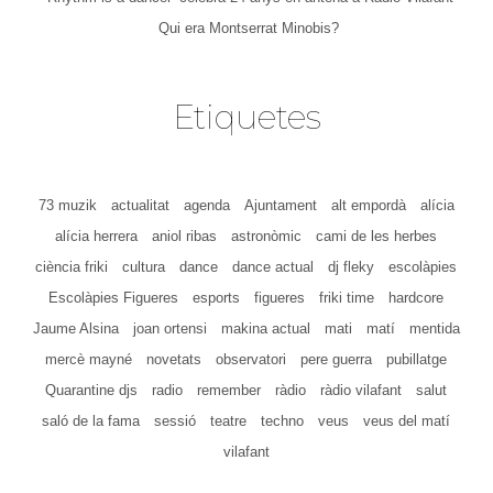
Qui era Montserrat Minobis?
Etiquetes
73 muzik
actualitat
agenda
Ajuntament
alt empordà
alícia
alícia herrera
aniol ribas
astronòmic
cami de les herbes
ciència friki
cultura
dance
dance actual
dj fleky
escolàpies
Escolàpies Figueres
esports
figueres
friki time
hardcore
Jaume Alsina
joan ortensi
makina actual
mati
matí
mentida
mercè mayné
novetats
observatori
pere guerra
pubillatge
Quarantine djs
radio
remember
ràdio
ràdio vilafant
salut
saló de la fama
sessió
teatre
techno
veus
veus del matí
vilafant