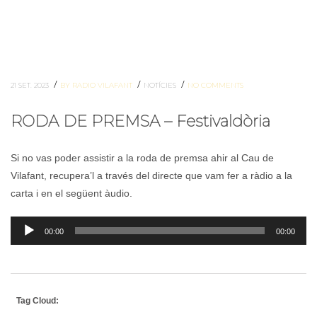
/
/
/
21 SET. 2023
BY RADIO VILAFANT
NOTÍCIES
NO COMMENTS
RODA DE PREMSA – Festivaldòria
Si no vas poder assistir a la roda de premsa ahir al Cau de
Vilafant, recupera’l a través del directe que vam fer a ràdio a la
carta i en el següent àudio.
Reproductor
00:00
00:00
d'àudio
Tag Cloud: