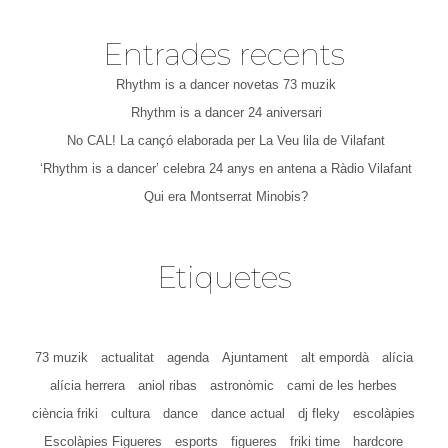
Entrades recents
Rhythm is a dancer novetas 73 muzik
Rhythm is a dancer 24 aniversari
No CAL! La cançó elaborada per La Veu lila de Vilafant
‘Rhythm is a dancer’ celebra 24 anys en antena a Ràdio Vilafant
Qui era Montserrat Minobis?
Etiquetes
73 muzik
actualitat
agenda
Ajuntament
alt empordà
alícia
alícia herrera
aniol ribas
astronòmic
cami de les herbes
ciència friki
cultura
dance
dance actual
dj fleky
escolàpies
Escolàpies Figueres
esports
figueres
friki time
hardcore