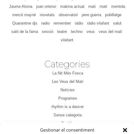
Jaume Alsina
joan ortensi
makina actual
mati
matí
mentida
mercè mayné
novetats
observatori
pere guerra
pubillatge
Quarantine djs
radio
remember
ràdio
ràdio vilafant
salut
saló de la fama
sessió
teatre
techno
veus
veus del matí
vilafant
Categories
La Nit Més Fosca
Les Veus del Matí
Notícies
Programes
rhythm is a dancer
Sense categoria
Tertúlia
Gestionar el consentiment