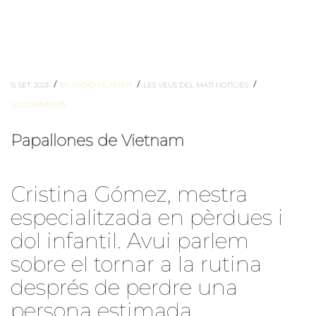
/
/
/
15 SET. 2023
BY RADIO VILAFANT
LES VEUS DEL MATÍ
NOTÍCIES
NO COMMENTS
Papallones de Vietnam
Cristina Gómez, mestra
especialitzada en pèrdues i
dol infantil. Avui parlem
sobre el tornar a la rutina
després de perdre una
persona estimada.