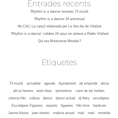
Entrades recents
Rhythm is a dancer novetas 73 muzik
Rhythm is a dancer 24 aniversari
No CAL! La cançó elaborada per La Veu lila de Vilafant
‘Rhythm is a dancer’ celebra 24 anys en antena a Ràdio Vilafant
Qui era Montserrat Minobis?
Etiquetes
73 muzik
actualitat
agenda
Ajuntament
alt empordà
alícia
alícia herrera
aniol ribas
astronòmic
cami de les herbes
ciència friki
cultura
dance
dance actual
dj fleky
escolàpies
Escolàpies Figueres
esports
figueres
friki time
hardcore
Jaume Alsina
joan ortensi
makina actual
mati
matí
mentida