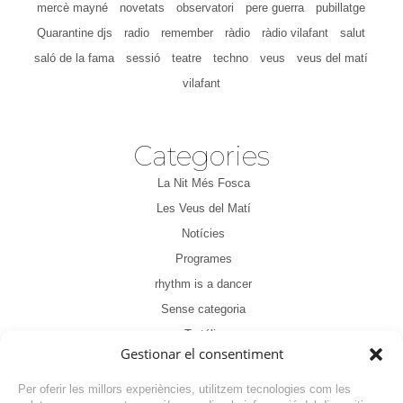
mercè mayné
novetats
observatori
pere guerra
pubillatge
Quarantine djs
radio
remember
ràdio
ràdio vilafant
salut
saló de la fama
sessió
teatre
techno
veus
veus del matí
vilafant
Categories
La Nit Més Fosca
Les Veus del Matí
Notícies
Programes
rhythm is a dancer
Sense categoria
Tertúlia
Gestionar el consentiment
Per oferir les millors experiències, utilitzem tecnologies com les