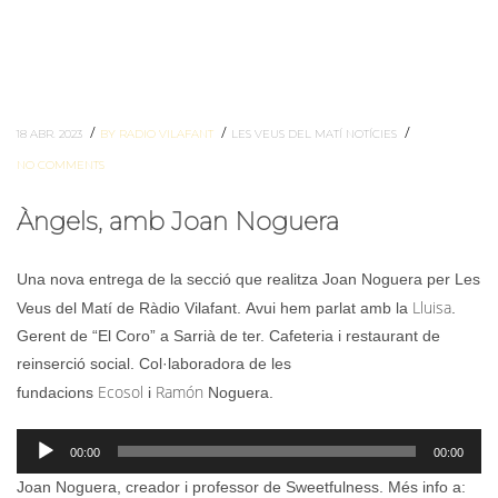
/
/
/
18 ABR. 2023
BY RADIO VILAFANT
LES VEUS DEL MATÍ
NOTÍCIES
NO COMMENTS
Àngels, amb Joan Noguera
Una nova entrega de la secció que realitza Joan Noguera per Les
Lluisa
Veus del Matí de Ràdio Vilafant. Avui hem parlat amb la
.
Gerent de “El Coro” a Sarrià de ter. Cafeteria i restaurant de
reinserció social. Col·laboradora de les
Ecosol
Ramón
fundacions
i
Noguera.
Reproductor
00:00
00:00
d'àudio
Joan Noguera, creador i professor de Sweetfulness. Més info a: