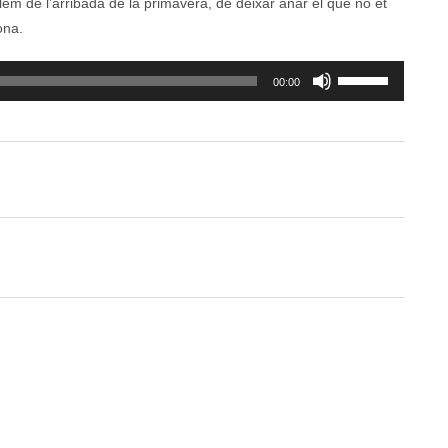
em de l’arribada de la primavera, de deixar anar el que no et
ona.
Feu
00:00
servir
les
tecles
de
fletxa
cap
amunt/cap
avall
per
a
incrementar
o
disminuir
el
volum.