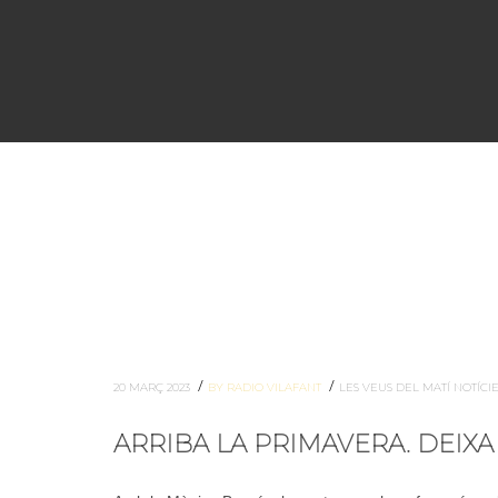
/
/
20 MARÇ 2023
BY RADIO VILAFANT
LES VEUS DEL MATÍ
NOTÍCI
ARRIBA LA PRIMAVERA. DEIXA