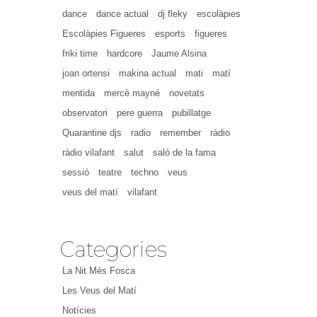
dance
dance actual
dj fleky
escolàpies
Escolàpies Figueres
esports
figueres
friki time
hardcore
Jaume Alsina
joan ortensi
makina actual
mati
matí
mentida
mercè mayné
novetats
observatori
pere guerra
pubillatge
Quarantine djs
radio
remember
ràdio
ràdio vilafant
salut
saló de la fama
sessió
teatre
techno
veus
veus del matí
vilafant
Categories
La Nit Més Fosca
Les Veus del Matí
Notícies