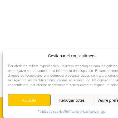
Gestionar el consentiment
Per oferir les millors experiències, utilitzem tecnologies com les galetes
emmagatzemar i/o accedir a la informació del dispositiu. El consentime
d'aquestes tecnologies ens permetrà processar dades com ara el comp
navegació o les identificacions úniques en aquest lloc. No consentir o ret
consentiment, pot afectar negativament certes característiques i funcio
NOTÍCIA ANTERIOR
Accepta
Rebutjar totes
Veure pref
© RADIO VILAFANT 2024
Política de cookies
Política de privacitat
Avís legal
|
|
POLÍTICA DE COOKIES
AVÍS LEGAL
POLÍTICA DE PRIVACITAT