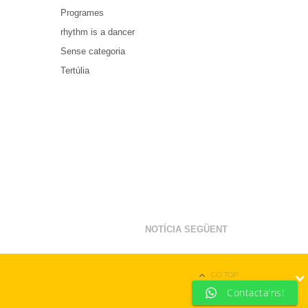
Programes
rhythm is a dancer
Sense categoria
Tertúlia
NOTÍCIA SEGÜENT
GO TOP
Contacta'ns!