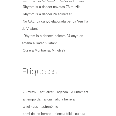
Rhythm is a dancer novetas 73 muzik
Rhythm is a dancer 24 aniversari
No CAL! La cançó elaborada per La Veu lila
de Vilafant
‘Rhythm is a dancer’ celebra 24 anys en
antena a Ràdio Vilafant
Qui era Montserrat Minobis?
Etiquetes
73 muzik
actualitat
agenda
Ajuntament
alt empordà
alícia
alícia herrera
aniol ribas
astronòmic
cami de les herbes
ciència friki
cultura