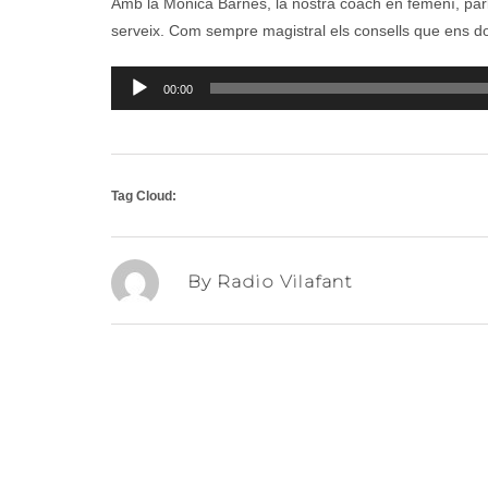
Amb la Mònica Barnés, la nostra coach en femení, parl
serveix. Com sempre magistral els consells que ens d
Reproductor
00:00
d'àudio
Tag Cloud:
By Radio Vilafant