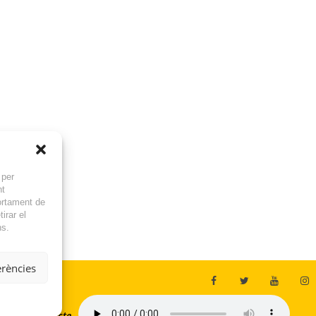
 per
nt
ortament de
irar el
ns.
erències
En directe