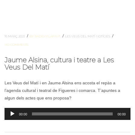
/
/
/
16 MARÇ 2023
BY RADIO VILAFANT
LES VEUS DEL MATÍ
NOTÍCIES
NO COMMENTS
Jaume Alsina, cultura i teatre a Les
Veus Del Matí
Les Veus del Matí i en Jaume Alsina ens acosta el repàs a
l’agenda cultural i teatral de Figueres i comarca. T’apuntes a
algun dels actes que ens proposa?
Reproductor
00:00
00:00
d'àudio