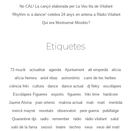
No CAL! La cançó elaborada per La Veu lila de Vilafant
‘Rhythm is a dancer’ celebra 24 anys en antena a Ràdio Vilafant
Qui era Montserrat Minobis?
Etiquetes
73 muzik
actualitat
agenda
Ajuntament
alt empordà
alícia
alícia herrera
aniol ribas
astronòmic
cami de les herbes
ciència friki
cultura
dance
dance actual
dj fleky
escolàpies
Escolàpies Figueres
esports
figueres
friki time
hardcore
Jaume Alsina
joan ortensi
makina actual
mati
matí
mentida
mercè mayné
novetats
observatori
pere guerra
pubillatge
Quarantine djs
radio
remember
ràdio
ràdio vilafant
salut
saló de la fama
sessió
teatre
techno
veus
veus del matí