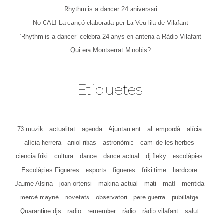
Rhythm is a dancer 24 aniversari
No CAL! La cançó elaborada per La Veu lila de Vilafant
‘Rhythm is a dancer’ celebra 24 anys en antena a Ràdio Vilafant
Qui era Montserrat Minobis?
Etiquetes
73 muzik
actualitat
agenda
Ajuntament
alt empordà
alícia
alícia herrera
aniol ribas
astronòmic
cami de les herbes
ciència friki
cultura
dance
dance actual
dj fleky
escolàpies
Escolàpies Figueres
esports
figueres
friki time
hardcore
Jaume Alsina
joan ortensi
makina actual
mati
matí
mentida
mercè mayné
novetats
observatori
pere guerra
pubillatge
Quarantine djs
radio
remember
ràdio
ràdio vilafant
salut