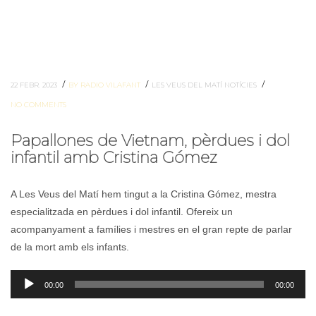
/
/
/
22 FEBR. 2023
BY RADIO VILAFANT
LES VEUS DEL MATÍ
NOTÍCIES
NO COMMENTS
Papallones de Vietnam, pèrdues i dol
infantil amb Cristina Gómez
A Les Veus del Matí hem tingut a la Cristina Gómez, mestra
especialitzada en pèrdues i dol infantil. Ofereix un
acompanyament a famílies i mestres en el gran repte de parlar
de la mort amb els infants.
Reproductor
00:00
00:00
d'àudio