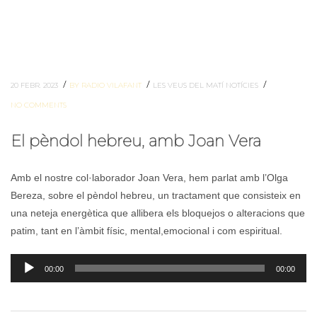
/
/
/
20 FEBR. 2023
BY RADIO VILAFANT
LES VEUS DEL MATÍ
NOTÍCIES
NO COMMENTS
El pèndol hebreu, amb Joan Vera
Amb el nostre col·laborador Joan Vera, hem parlat amb l’Olga
Bereza, sobre el pèndol hebreu, un tractament que consisteix en
una neteja energètica que allibera els bloquejos o alteracions que
patim, tant en l’àmbit físic, mental,emocional i com espiritual.
Reproductor
00:00
00:00
d'àudio