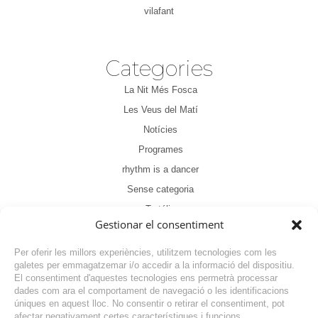
vilafant
Categories
La Nit Més Fosca
Les Veus del Matí
Notícies
Programes
rhythm is a dancer
Sense categoria
Tertúlia
Gestionar el consentiment
Per oferir les millors experiències, utilitzem tecnologies com les
galetes per emmagatzemar i/o accedir a la informació del dispositiu.
El consentiment d'aquestes tecnologies ens permetrà processar
dades com ara el comportament de navegació o les identificacions
NOTÍCIA ANTERIOR
úniques en aquest lloc. No consentir o retirar el consentiment, pot
afectar negativament certes característiques i funcions.
NOTÍCIA SEGÜENT