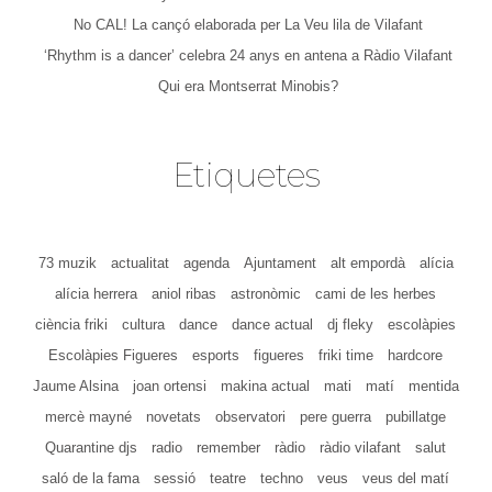
No CAL! La cançó elaborada per La Veu lila de Vilafant
‘Rhythm is a dancer’ celebra 24 anys en antena a Ràdio Vilafant
Qui era Montserrat Minobis?
Etiquetes
73 muzik
actualitat
agenda
Ajuntament
alt empordà
alícia
alícia herrera
aniol ribas
astronòmic
cami de les herbes
ciència friki
cultura
dance
dance actual
dj fleky
escolàpies
Escolàpies Figueres
esports
figueres
friki time
hardcore
Jaume Alsina
joan ortensi
makina actual
mati
matí
mentida
mercè mayné
novetats
observatori
pere guerra
pubillatge
Quarantine djs
radio
remember
ràdio
ràdio vilafant
salut
saló de la fama
sessió
teatre
techno
veus
veus del matí