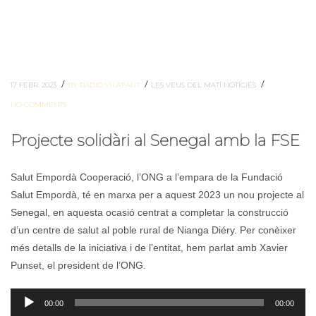
/
/
/
17 FEBR. 2023
BY RADIO VILAFANT
LES VEUS DEL MATÍ
NOTÍCIES
NO COMMENTS
Projecte solidàri al Senegal amb la FSE
Salut Empordà Cooperació, l’ONG a l’empara de la Fundació
Salut Empordà, té en marxa per a aquest 2023 un nou projecte al
Senegal, en aquesta ocasió centrat a completar la construcció
d’un centre de salut al poble rural de Nianga Diéry. Per conèixer
més detalls de la iniciativa i de l’entitat, hem parlat amb Xavier
Punset, el president de l’ONG.
Reproductor
00:00
00:00
d'àudio