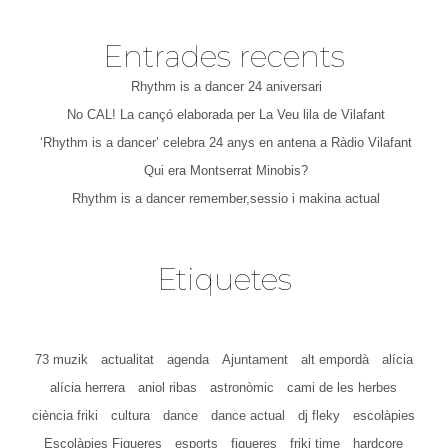
Entrades recents
Rhythm is a dancer 24 aniversari
No CAL! La cançó elaborada per La Veu lila de Vilafant
‘Rhythm is a dancer’ celebra 24 anys en antena a Ràdio Vilafant
Qui era Montserrat Minobis?
Rhythm is a dancer remember,sessio i makina actual
Etiquetes
73 muzik
actualitat
agenda
Ajuntament
alt empordà
alícia
alícia herrera
aniol ribas
astronòmic
cami de les herbes
ciència friki
cultura
dance
dance actual
dj fleky
escolàpies
Escolàpies Figueres
esports
figueres
friki time
hardcore