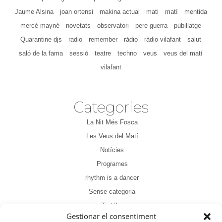
Jaume Alsina
joan ortensi
makina actual
mati
matí
mentida
mercè mayné
novetats
observatori
pere guerra
pubillatge
Quarantine djs
radio
remember
ràdio
ràdio vilafant
salut
saló de la fama
sessió
teatre
techno
veus
veus del matí
vilafant
Categories
La Nit Més Fosca
Les Veus del Matí
Notícies
Programes
rhythm is a dancer
Sense categoria
Tertúlia
Gestionar el consentiment