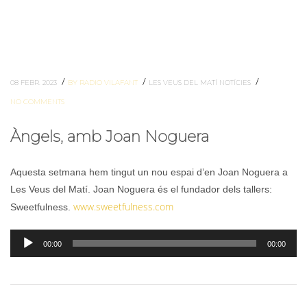
/
/
/
08 FEBR. 2023
BY RADIO VILAFANT
LES VEUS DEL MATÍ
NOTÍCIES
NO COMMENTS
Àngels, amb Joan Noguera
Aquesta setmana hem tingut un nou espai d’en Joan Noguera a
Les Veus del Matí. Joan Noguera és el fundador dels tallers:
www.sweetfulness.com
Sweetfulness.
Reproductor
00:00
00:00
d'àudio