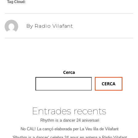
Tag Cloud:
By Radio Vilafant
Cerca
CERCA
Entrades recents
Rhythm is a dancer 24 aniversari
No CAL! La cançó elaborada per La Veu lila de Vilafant
‘Rhythm is a dancer’ celebra 24 anys en antena a Ràdio Vilafant