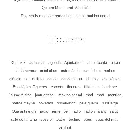
Qui era Montserrat Minobis?
Rhythm is a dancer remember,sessio i makina actual
Etiquetes
73 muzik
actualitat
agenda
Ajuntament
alt empordà
alícia
alícia herrera
aniol ribas
astronòmic
cami de les herbes
ciència friki
cultura
dance
dance actual
dj fleky
escolàpies
Escolàpies Figueres
esports
figueres
friki time
hardcore
Jaume Alsina
joan ortensi
makina actual
mati
matí
mentida
mercè mayné
novetats
observatori
pere guerra
pubillatge
Quarantine djs
radio
remember
ràdio
ràdio vilafant
salut
saló de la fama
sessió
teatre
techno
veus
veus del matí
vilafant