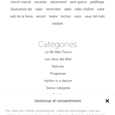
mercè mayné
novetats
observatori
pere guerra
pubillatge
Quarantine djs
radio
remember
ràdio
ràdio vilafant
salut
saló de la fama
sessió
teatre
techno
veus
veus del matí
vilafant
Categories
La Nit Més Fosca
Les Veus del Matí
Notícies
Programes
rhythm is a dancer
Sense categoria
Tertúlia
Gestionar el consentiment
Per oferir les millors experiències, utilitzem tecnologies com les