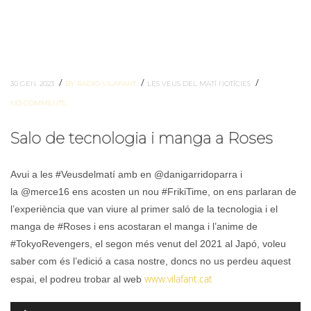
/
/
/
30 GEN. 2023
BY RADIO VILAFANT
LES VEUS DEL MATÍ
NOTÍCIES
NO COMMENTS
Salo de tecnologia i manga a Roses
Avui a les #Veusdelmatí amb en @danigarridoparra i
la @merce16 ens acosten un nou #FrikiTime, on ens parlaran de
l’experiència que van viure al primer saló de la tecnologia i el
manga de #Roses i ens acostaran el manga i l’anime de
#TokyoRevengers, el segon més venut del 2021 al Japó, voleu
saber com és l’edició a casa nostre, doncs no us perdeu aquest
www.vilafant.cat
espai, el podreu trobar al web
Reproductor