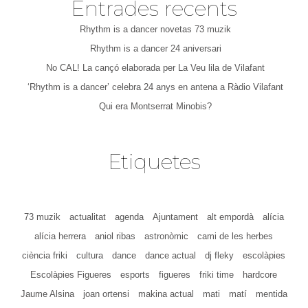
Entrades recents
Rhythm is a dancer novetas 73 muzik
Rhythm is a dancer 24 aniversari
No CAL! La cançó elaborada per La Veu lila de Vilafant
‘Rhythm is a dancer’ celebra 24 anys en antena a Ràdio Vilafant
Qui era Montserrat Minobis?
Etiquetes
73 muzik
actualitat
agenda
Ajuntament
alt empordà
alícia
alícia herrera
aniol ribas
astronòmic
cami de les herbes
ciència friki
cultura
dance
dance actual
dj fleky
escolàpies
Escolàpies Figueres
esports
figueres
friki time
hardcore
Jaume Alsina
joan ortensi
makina actual
mati
matí
mentida